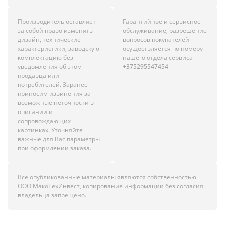
Производитель оставляет
Гарантийное и сервисное
за собой право изменять
обслуживание, разрешение
дизайн, технические
вопросов покупателей
характеристики, заводскую
осуществляется по номеру
комплектацию без
нашего отдела сервиса
уведомления об этом
+375295547454
продавца или
потребителей. Заранее
приносим извинения за
возможные неточности в
описании и
сопровождающих
картинках. Уточняйте
важные для Вас параметры
при оформлении заказа.
Все опубликованные материалы являются собственностью
ООО МакоТехИнвест, копирование информации без согласия
владельца запрещено.