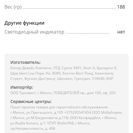
Вес (гр)
188
Другие функции
Светодиодный индикатор
нет
Изготовитель:
Хонор Девайс Компани, ЛТД. Суите 3401, Унит A, Буилдинг 6,
Шум Ыип Скы Парк, Но. 8089, Хонгли Вест Роад, Xиангмиху
Стреет, Футиан Дистрицт, Шенжен, Гуангдон, 518040, КНР
Импортёр:
ООО Триовист, г.Минск, ПОБЕДИТЕЛЕЙ пр., дом 100, оф. 203
Сервисные центры:
Пункт приема товара для гарантийного обслуживания:
г.Минск, ул.Притыцкого, д.105 +375295547454 ООО Мобайлрем,
г.Минск, ул.М.Богдановича д.118; ООО Кенфордбел, г.Минск,
ул.Якуба Коласа, д.1; ЧТУП МобиЛАБ, г.Минск,
пр.Независимости, д. 46Б