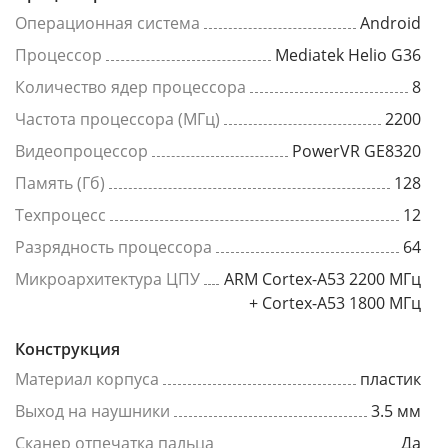
Операционная система
Android
Процессор
Mediatek Helio G36
Количество ядер процессора
8
Частота процессора (МГц)
2200
Видеопроцессор
PowerVR GE8320
Память (Гб)
128
Техпроцесс
12
Разрядность процессора
64
Микроархитектура ЦПУ
ARM Cortex-A53 2200 МГц
+ Cortex-A53 1800 МГц
Конструкция
Материал корпуса
пластик
Выход на наушники
3.5 мм
Сканер отпечатка пальца
Да