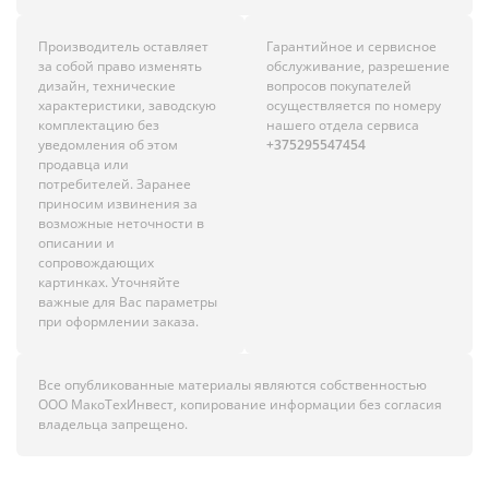
Производитель оставляет
Гарантийное и сервисное
за собой право изменять
обслуживание, разрешение
дизайн, технические
вопросов покупателей
характеристики, заводскую
осуществляется по номеру
комплектацию без
нашего отдела сервиса
уведомления об этом
+375295547454
продавца или
потребителей. Заранее
приносим извинения за
возможные неточности в
описании и
сопровождающих
картинках. Уточняйте
важные для Вас параметры
при оформлении заказа.
Все опубликованные материалы являются собственностью
ООО МакоТехИнвест, копирование информации без согласия
владельца запрещено.