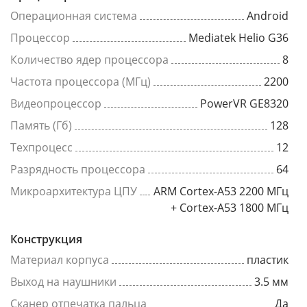
Операционная система
Android
Процессор
Mediatek Helio G36
Количество ядер процессора
8
Частота процессора (МГц)
2200
Видеопроцессор
PowerVR GE8320
Память (Гб)
128
Техпроцесс
12
Разрядность процессора
64
Микроархитектура ЦПУ
ARM Cortex-A53 2200 МГц
+ Cortex-A53 1800 МГц
Конструкция
Материал корпуса
пластик
Выход на наушники
3.5 мм
Сканер отпечатка пальца
Да