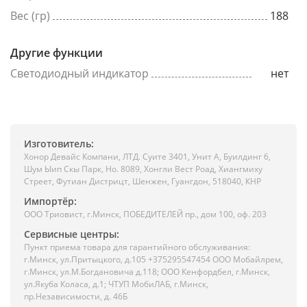
Вес (гр)
188
Другие функции
Светодиодный индикатор
нет
Изготовитель:
Хонор Девайс Компани, ЛТД. Суите 3401, Унит A, Буилдинг 6,
Шум Ыип Скы Парк, Но. 8089, Хонгли Вест Роад, Xиангмиху
Стреет, Футиан Дистрицт, Шенжен, Гуангдон, 518040, КНР
Импортёр:
ООО Триовист, г.Минск, ПОБЕДИТЕЛЕЙ пр., дом 100, оф. 203
Сервисные центры:
Пункт приема товара для гарантийного обслуживания:
г.Минск, ул.Притыцкого, д.105 +375295547454 ООО Мобайлрем,
г.Минск, ул.М.Богдановича д.118; ООО Кенфордбел, г.Минск,
ул.Якуба Коласа, д.1; ЧТУП МобиЛАБ, г.Минск,
пр.Независимости, д. 46Б