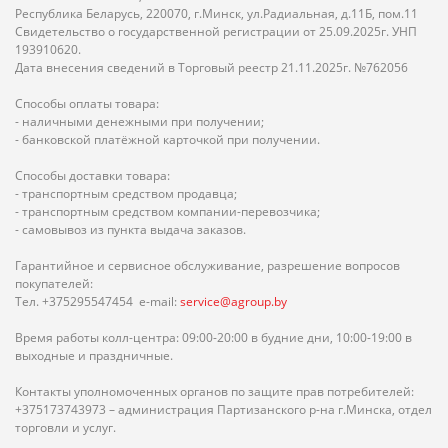
Республика Беларусь, 220070, г.Минск, ул.Радиальная, д.11Б, пом.11
Свидетельство о государственной регистрации от 25.09.2025г. УНП
193910620.
Дата внесения сведений в Торговый реестр 21.11.2025г. №762056
Способы оплаты товара:
- наличными денежными при получении;
- банковской платёжной карточкой при получении.
Способы доставки товара:
- транспортным средством продавца;
- транспортным средством компании-перевозчика;
- самовывоз из пункта выдача заказов.
Гарантийное и сервисное обслуживание, разрешение вопросов
покупателей:
Тел. +375295547454 e-mail:
service@agroup.by
Время работы колл-центра: 09:00-20:00 в будние дни, 10:00-19:00 в
выходные и праздничные.
Контакты уполномоченных органов по защите прав потребителей:
+375173743973 – администрация Партизанского р-на г.Минска, отдел
торговли и услуг.