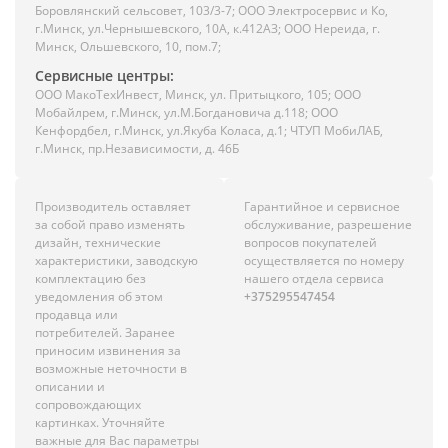
Боровлянский сельсовет, 103/3-7; ООО Электросервис и Ко,
г.Минск, ул.Чернышевского, 10А, к.412АЗ; ООО Нереида, г.
Минск, Ольшевского, 10, пом.7;
Сервисные центры:
ООО МакоТехИнвест, Минск, ул. Притыцкого, 105; ООО
Мобайлрем, г.Минск, ул.М.Богдановича д.118; ООО
Кенфордбел, г.Минск, ул.Якуба Коласа, д.1; ЧТУП МобиЛАБ,
г.Минск, пр.Независимости, д. 46Б
Производитель оставляет
Гарантийное и сервисное
за собой право изменять
обслуживание, разрешение
дизайн, технические
вопросов покупателей
характеристики, заводскую
осуществляется по номеру
комплектацию без
нашего отдела сервиса
уведомления об этом
+375295547454
продавца или
потребителей. Заранее
приносим извинения за
возможные неточности в
описании и
сопровождающих
картинках. Уточняйте
важные для Вас параметры