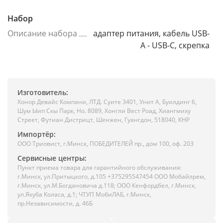
Набор
Описание набора
адаптер питания, кабель USB-
A - USB-C, скрепка
Изготовитель:
Хонор Девайс Компани, ЛТД. Суите 3401, Унит A, Буилдинг 6,
Шум Ыип Скы Парк, Но. 8089, Хонгли Вест Роад, Xиангмиху
Стреет, Футиан Дистрицт, Шенжен, Гуангдон, 518040, КНР
Импортёр:
ООО Триовист, г.Минск, ПОБЕДИТЕЛЕЙ пр., дом 100, оф. 203
Сервисные центры:
Пункт приема товара для гарантийного обслуживания:
г.Минск, ул.Притыцкого, д.105 +375295547454 ООО Мобайлрем,
г.Минск, ул.М.Богдановича д.118; ООО Кенфордбел, г.Минск,
ул.Якуба Коласа, д.1; ЧТУП МобиЛАБ, г.Минск,
пр.Независимости, д. 46Б