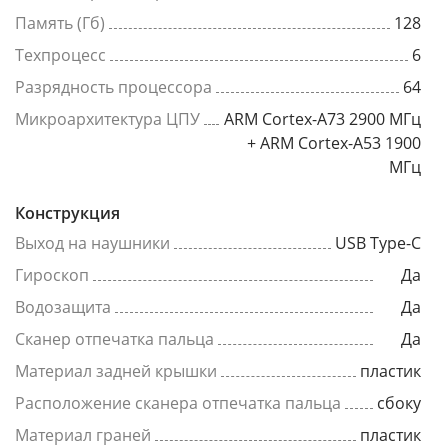
Память (Гб)
128
Техпроцесс
6
Разрядность процессора
64
Микроархитектура ЦПУ
ARM Cortex-A73 2900 МГц
+ ARM Cortex-A53 1900
МГц
Конструкция
Выход на наушники
USB Type-C
Гироскоп
Да
Водозащита
Да
Сканер отпечатка пальца
Да
Материал задней крышки
пластик
Расположение сканера отпечатка пальца
сбоку
Материал граней
пластик