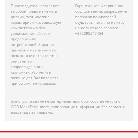
Производитель оставляет
Гарантийное и сервисное
за собой право изменять
обслуживание, разрешение
дизайн, технические
вопросов покупателей
характеристики, заводскую
осуществляется по номеру
комплектацию без
нашего отдела сервиса
уведомления об этом
+375295547454
продавца или
потребителей. Заранее
приносим извинения за
возможные неточности в
описании и
сопровождающих
картинках. Уточняйте
важные для Вас параметры
при оформлении заказа.
Все опубликованные материалы являются собственностью
ООО МакоТехИнвест, копирование информации без согласия
владельца запрещено.