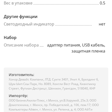
Вес в упаковке
0.5
Другие функции
Светодиодный индикатор
нет
Набор
Описание набора
адаптер питания, USB кабель,
защитная пленка
Изготовитель:
Хонор Девайс Компани, ЛТД. Суите 3401, Унит A, Буилдинг 6,
Шум Ыип Скы Парк, Но. 8089, Хонгли Вест Роад, Xиангмиху
Стреет, Футиан Дистрицт, Шенжен, Гуангдон, 518040, КНР
Импортёр:
ООО БизнесАкила-Плюc, г.Минск, ул.В.Хоружей, 25к.3; ООО
Домотехника, г. Минск, пр. Победителей, д. 106, пом.17; ООО
Компьютеры Айвен, г. Минск, ул. Репина, д. 4; ООО АйТи