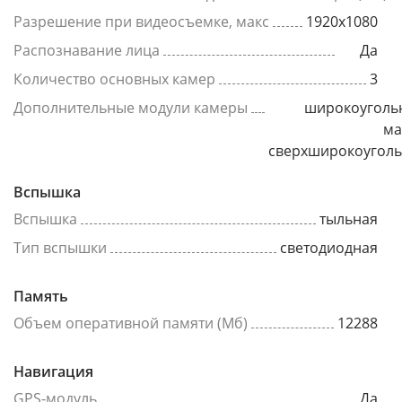
Разрешение при видеосъемке, макс
1920x1080
Распознавание лица
Да
Количество основных камер
3
Дополнительные модули камеры
широкоуголь
ма
сверхширокоугол
Вспышка
Вспышка
тыльная
Тип вспышки
светодиодная
Память
Объем оперативной памяти (Мб)
12288
Навигация
GPS-модуль
Да