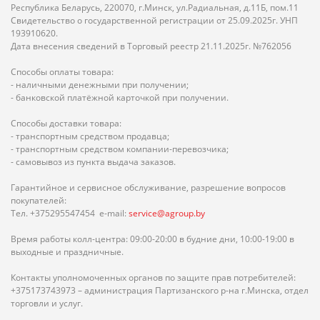
Республика Беларусь, 220070, г.Минск, ул.Радиальная, д.11Б, пом.11
Свидетельство о государственной регистрации от 25.09.2025г. УНП
193910620.
Дата внесения сведений в Торговый реестр 21.11.2025г. №762056
Способы оплаты товара:
- наличными денежными при получении;
- банковской платёжной карточкой при получении.
Способы доставки товара:
- транспортным средством продавца;
- транспортным средством компании-перевозчика;
- самовывоз из пункта выдача заказов.
Гарантийное и сервисное обслуживание, разрешение вопросов
покупателей:
Тел. +375295547454 e-mail:
service@agroup.by
Время работы колл-центра: 09:00-20:00 в будние дни, 10:00-19:00 в
выходные и праздничные.
Контакты уполномоченных органов по защите прав потребителей:
+375173743973 – администрация Партизанского р-на г.Минска, отдел
торговли и услуг.