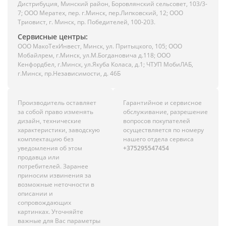
Дистрибуция, Минский район, Боровлянский сельсовет, 103/3-
7; ООО Мератех, пер. г.Минск, пер.Липковский, 12; ООО
Триовист, г. Минск, пр. Победителей, 100-203.
Сервисные центры:
ООО МакоТехИнвест, Минск, ул. Притыцкого, 105; ООО
Мобайлрем, г.Минск, ул.М.Богдановича д.118; ООО
Кенфордбел, г.Минск, ул.Якуба Коласа, д.1; ЧТУП МобиЛАБ,
г.Минск, пр.Независимости, д. 46Б
Производитель оставляет
Гарантийное и сервисное
за собой право изменять
обслуживание, разрешение
дизайн, технические
вопросов покупателей
характеристики, заводскую
осуществляется по номеру
комплектацию без
нашего отдела сервиса
уведомления об этом
+375295547454
продавца или
потребителей. Заранее
приносим извинения за
возможные неточности в
описании и
сопровождающих
картинках. Уточняйте
важные для Вас параметры