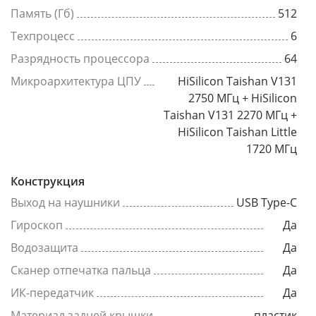
Память (Гб)
512
Техпроцесс
6
Разрядность процессора
64
Микроархитектура ЦПУ
HiSilicon Taishan V131
2750 МГц + HiSilicon
Taishan V131 2270 МГц +
HiSilicon Taishan Little
1720 МГц
Конструкция
Выход на наушники
USB Type-C
Гироскоп
Да
Водозащита
Да
Сканер отпечатка пальца
Да
ИК-передатчик
Да
Материал задней крышки
пластик