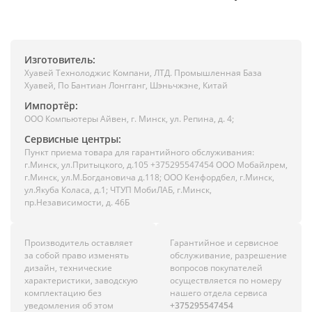
Изготовитель:
Хуавей Технолоджис Компани, ЛТД. Промышленная База
Хуавей, По Бантиан Лонгганг, Шэньчжэне, Китай
Импортёр:
ООО Компьютеры Айвен, г. Минск, ул. Репина, д. 4;
Сервисные центры:
Пункт приема товара для гарантийного обслуживания:
г.Минск, ул.Притыцкого, д.105 +375295547454 ООО Мобайлрем,
г.Минск, ул.М.Богдановича д.118; ООО Кенфордбел, г.Минск,
ул.Якуба Коласа, д.1; ЧТУП МобиЛАБ, г.Минск,
пр.Независимости, д. 46Б
Производитель оставляет
Гарантийное и сервисное
за собой право изменять
обслуживание, разрешение
дизайн, технические
вопросов покупателей
характеристики, заводскую
осуществляется по номеру
комплектацию без
нашего отдела сервиса
уведомления об этом
+375295547454