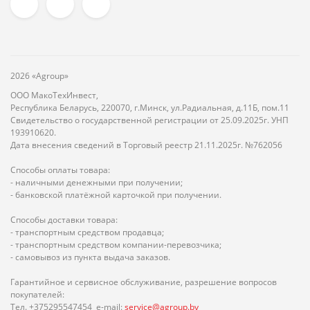
2026 «Agroup»
ООО МакоТехИнвест,
Республика Беларусь, 220070, г.Минск, ул.Радиальная, д.11Б, пом.11
Свидетельство о государственной регистрации от 25.09.2025г. УНП
193910620.
Дата внесения сведений в Торговый реестр 21.11.2025г. №762056
Способы оплаты товара:
- наличными денежными при получении;
- банковской платёжной карточкой при получении.
Способы доставки товара:
- транспортным средством продавца;
- транспортным средством компании-перевозчика;
- самовывоз из пункта выдача заказов.
Гарантийное и сервисное обслуживание, разрешение вопросов
покупателей:
Тел. +375295547454 e-mail:
service@agroup.by