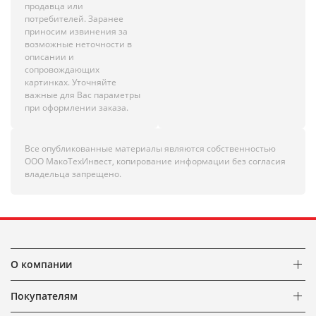
продавца или
потребителей. Заранее
приносим извинения за
возможные неточности в
описании и
сопровождающих
картинках. Уточняйте
важные для Вас параметры
при оформлении заказа.
Все опубликованные материалы являются собственностью
ООО МакоТехИнвест, копирование информации без согласия
владельца запрещено.
О компании
Покупателям