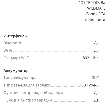
4G LTE TDD: B
WCDMA: B
Bands 2/3
Дополнител
Интерфейсы
Bluetooth
Да
Wi-Fi
Да
Стандарт Wi-Fi
802.11be
Аккумулятор
Тип аккумулятора
Si-C
Тип разъема для зарядки
USB Type-C
Функция беспроводной зарядки
Да
Функция быстрой зарядки
Да