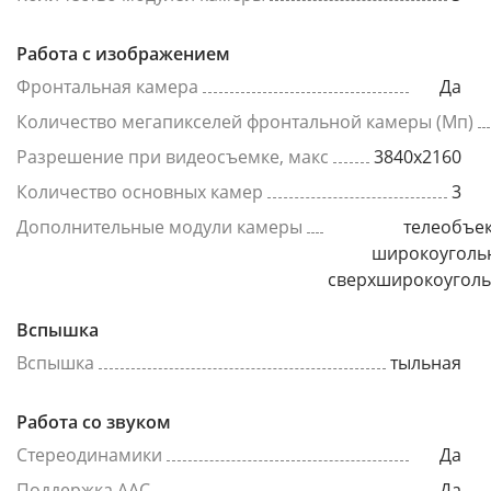
Работа с изображением
Фронтальная камера
Да
Количество мегапикселей фронтальной камеры (Мп)
Разрешение при видеосъемке, макс
3840x2160
Количество основных камер
3
Дополнительные модули камеры
телеобъек
широкоуголь
сверхширокоугол
Вспышка
Вспышка
тыльная
Работа со звуком
Стереодинамики
Да
Поддержка AAC
Да