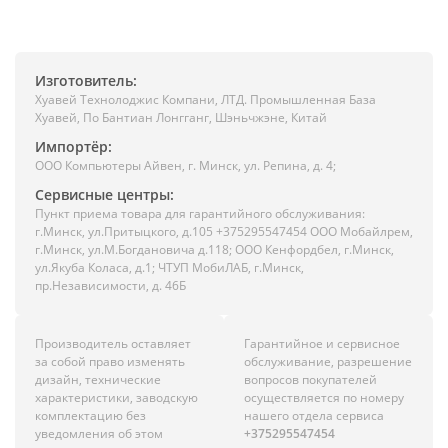
Изготовитель:
Хуавей Технолоджис Компани, ЛТД. Промышленная База
Хуавей, По Бантиан Лонгганг, Шэньчжэне, Китай
Импортёр:
ООО Компьютеры Айвен, г. Минск, ул. Репина, д. 4;
Сервисные центры:
Пункт приема товара для гарантийного обслуживания:
г.Минск, ул.Притыцкого, д.105 +375295547454 ООО Мобайлрем,
г.Минск, ул.М.Богдановича д.118; ООО Кенфордбел, г.Минск,
ул.Якуба Коласа, д.1; ЧТУП МобиЛАБ, г.Минск,
пр.Независимости, д. 46Б
Производитель оставляет
Гарантийное и сервисное
за собой право изменять
обслуживание, разрешение
дизайн, технические
вопросов покупателей
характеристики, заводскую
осуществляется по номеру
комплектацию без
нашего отдела сервиса
уведомления об этом
+375295547454