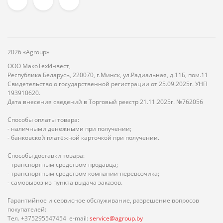
2026 «Agroup»
ООО МакоТехИнвест,
Республика Беларусь, 220070, г.Минск, ул.Радиальная, д.11Б, пом.11
Свидетельство о государственной регистрации от 25.09.2025г. УНП
193910620.
Дата внесения сведений в Торговый реестр 21.11.2025г. №762056
Способы оплаты товара:
- наличными денежными при получении;
- банковской платёжной карточкой при получении.
Способы доставки товара:
- транспортным средством продавца;
- транспортным средством компании-перевозчика;
- самовывоз из пункта выдача заказов.
Гарантийное и сервисное обслуживание, разрешение вопросов
покупателей:
Тел. +375295547454 e-mail:
service@agroup.by