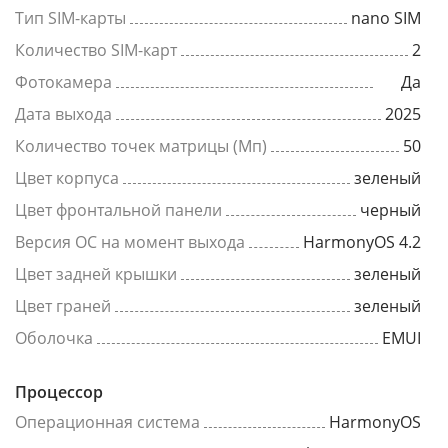
Тип SIM-карты
nano SIM
Количество SIM-карт
2
Фотокамера
Да
Дата выхода
2025
Количество точек матрицы (Мп)
50
Цвет корпуса
зеленый
Цвет фронтальной панели
черный
Версия ОС на момент выхода
HarmonyOS 4.2
Цвет задней крышки
зеленый
Цвет граней
зеленый
Оболочка
EMUI
Процессор
Операционная система
HarmonyOS