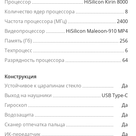
Процессор
HiSilicon Kirin 8000
Количество ядер процессора
8
Частота процессора (МГц)
2400
Видеопроцессор
HiSilicon Maleoon-910 MP4
Память (Гб)
256
Техпроцесс
6
Разрядность процессора
64
Конструкция
Устойчивое к царапинам стекло
Да
Выход на наушники
USB Type-C
Гироскоп
Да
Водозащита
Да
Сканер отпечатка пальца
Да
ИК-передатчик
Да