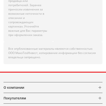
продавца или
потребителей. Заранее
приносим извинения за
возможные неточности в
описании и
сопровождающих
картинках. Уточняйте
важные для Вас параметры
при оформлении заказа.
Все опубликованные материалы являются собственностью
ООО МакоТехИнвест, копирование информации без согласия
владельца запрещено.
О компании
Покупателям