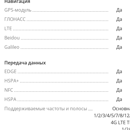
Навигация
GPS-модуль
Да
ГЛОНАСС
Да
LTE
Да
Beidou
Да
Galileo
Да
Передача данных
EDGE
Да
HSPA+
Да
NFC
Да
HSPA
Да
Поддерживаемые частоты и полосы
Основна
1/2/3/4/5/7/8/1
4G LTE 
1/2