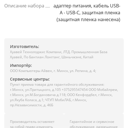
Описание набора
адаптер питания, кабель USB-
A - USB-C, защитная пленка
(защитная пленка нанесена)
Изготовитель:
Хуавей Технолоджис Компани, ЛТД. Промышленная База
Хуавей, По Бантиан Лонгганг, Шэньчжэне, Китай
Импортёр:
ООО Компьютеры Айвен, г. Минск, ул. Репина, д. 4;
Сервисные центры:
Пункт приема товара для гарантийного обслуживания:
г.Минск, ул.Притыцкого, д.105 +375295547454 ООО Мобайлрем,
г.Минск, ул.М.Богдановича д.118; ООО Кенфордбел, г.Минск,
ул.Якуба Коласа, д.1; ЧТУП МобиЛАБ, г.Минск,
пр.Независимости, д. 46Б
Производитель оставляет
Гарантийное и сервисное
за собой право изменять
обслуживание, разрешение