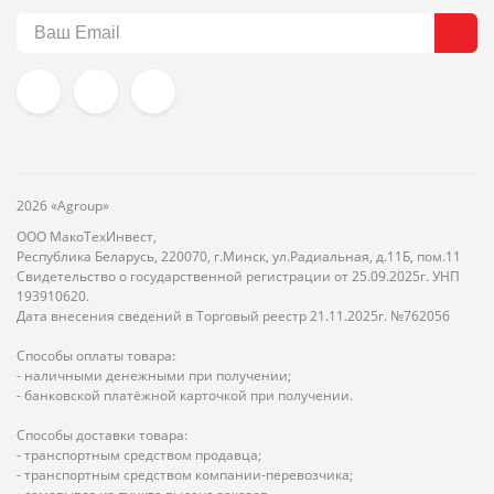
2026 «Agroup»
ООО МакоТехИнвест,
Республика Беларусь, 220070, г.Минск, ул.Радиальная, д.11Б, пом.11
Свидетельство о государственной регистрации от 25.09.2025г. УНП
193910620.
Дата внесения сведений в Торговый реестр 21.11.2025г. №762056
Способы оплаты товара:
- наличными денежными при получении;
- банковской платёжной карточкой при получении.
Способы доставки товара:
- транспортным средством продавца;
- транспортным средством компании-перевозчика;