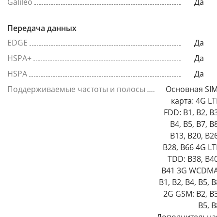
Galileo
Да
Передача данных
EDGE
Да
HSPA+
Да
HSPA
Да
Поддерживаемые частоты и полосы
Основная SIM
карта: 4G LT
FDD: B1, B2, B3
B4, B5, B7, B
B13, B20, B26
B28, B66 4G LT
TDD: B38, B40
B41 3G WCDMA
B1, B2, B4, B5, B
2G GSM: B2, B3
B5, B