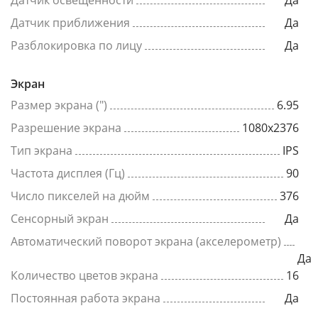
Датчик освещенности
Да
Датчик приближения
Да
Разблокировка по лицу
Да
Экран
Размер экрана (")
6.95
Разрешение экрана
1080x2376
Тип экрана
IPS
Частота дисплея (Гц)
90
Число пикселей на дюйм
376
Сенсорный экран
Да
Автоматический поворот экрана (акселерометр)
Да
Количество цветов экрана
16
Постоянная работа экрана
Да