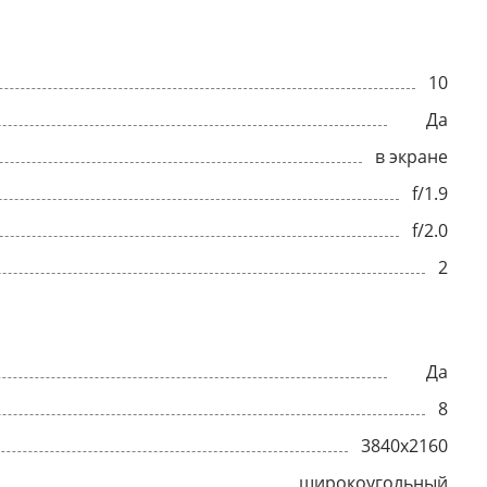
10
Да
в экране
f/1.9
f/2.0
2
Да
8
3840x2160
широкоугольный