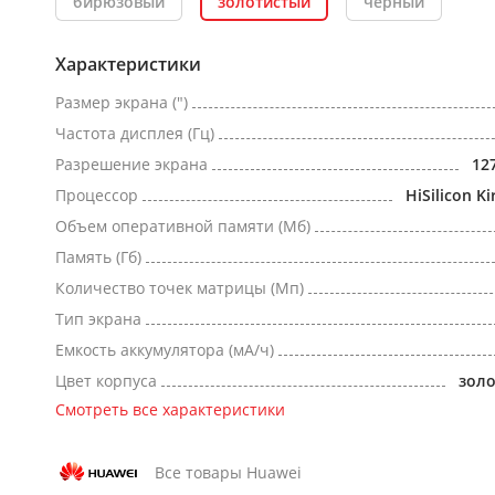
бирюзовый
золотистый
черный
Характеристики
Размер экрана (")
Частота дисплея (Гц)
Разрешение экрана
12
Процессор
HiSilicon Ki
Объем оперативной памяти (Мб)
Память (Гб)
Количество точек матрицы (Мп)
Тип экрана
Емкость аккумулятора (мА/ч)
Цвет корпуса
зол
Смотреть все характеристики
Все товары Huawei