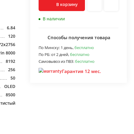
В корзину
В наличии
6.84
120
Способы получения товара
72x2756
По Минску:
1 день,
бесплатно
rin 8000
По РБ:
от 2 дней,
бесплатно
8192
Самовывоз из ПВЗ:
бесплатно
256
Гарантия 12 мес.
50
OLED
8500
отистый