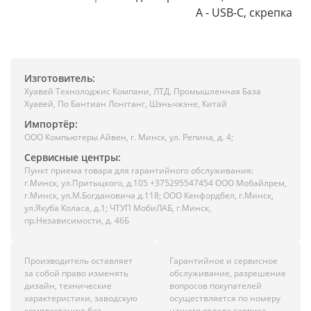
A - USB-C, скрепка
Изготовитель:
Хуавей Технолоджис Компани, ЛТД. Промышленная База
Хуавей, По Бантиан Лонгганг, Шэньчжэне, Китай
Импортёр:
ООО Компьютеры Айвен, г. Минск, ул. Репина, д. 4;
Сервисные центры:
Пункт приема товара для гарантийного обслуживания:
г.Минск, ул.Притыцкого, д.105 +375295547454 ООО Мобайлрем,
г.Минск, ул.М.Богдановича д.118; ООО Кенфордбел, г.Минск,
ул.Якуба Коласа, д.1; ЧТУП МобиЛАБ, г.Минск,
пр.Независимости, д. 46Б
Производитель оставляет
Гарантийное и сервисное
за собой право изменять
обслуживание, разрешение
дизайн, технические
вопросов покупателей
характеристики, заводскую
осуществляется по номеру
комплектацию без
нашего отдела сервиса