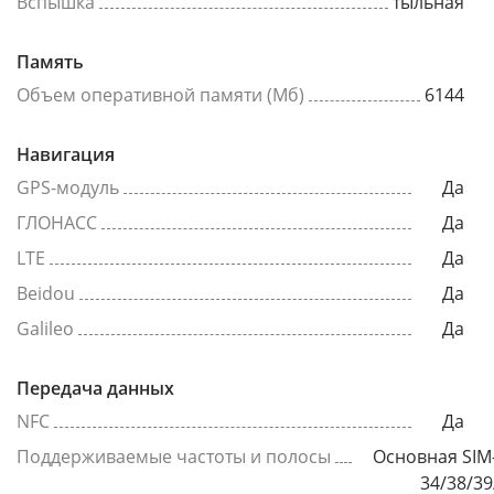
Вспышка
тыльная
Память
Объем оперативной памяти (Мб)
6144
Навигация
GPS-модуль
Да
ГЛОНАСС
Да
LTE
Да
Beidou
Да
Galileo
Да
Передача данных
NFC
Да
Поддерживаемые частоты и полосы
Основная SIM-
34/38/39