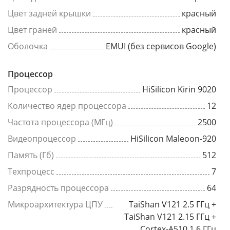
Цвет задней крышки
красный
Цвет граней
красный
Оболочка
EMUI (без сервисов Google)
Процессор
Процессор
HiSilicon Kirin 9020
Количество ядер процессора
12
Частота процессора (МГц)
2500
Видеопроцессор
HiSilicon Maleoon-920
Память (Гб)
512
Техпроцесс
7
Разрядность процессора
64
Микроархитектура ЦПУ
TaiShan V121 2.5 ГГц +
TaiShan V121 2.15 ГГц +
Cortex-A510 1.6 ГГц