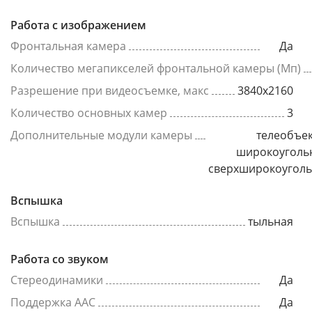
Работа с изображением
Фронтальная камера
Да
Количество мегапикселей фронтальной камеры (Мп)
Разрешение при видеосъемке, макс
3840x2160
Количество основных камер
3
Дополнительные модули камеры
телеобъек
широкоуголь
сверхширокоугол
Вспышка
Вспышка
тыльная
Работа со звуком
Стереодинамики
Да
Поддержка AAC
Да