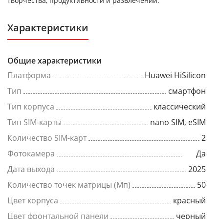
творчества, продуктивности и развлечений.
Характеристики
Общие характеристики
Платформа
Huawei HiSilicon
Тип
смартфон
Тип корпуса
классический
Тип SIM-карты
nano SIM, eSIM
Количество SIM-карт
2
Фотокамера
Да
Дата выхода
2025
Количество точек матрицы (Мп)
50
Цвет корпуса
красный
Цвет фронтальной панели
черный