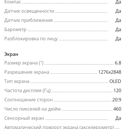
Компас
Да
Датчик освещенности
Да
Датчик приближения
Да
Барометр
Да
Разблокировка по лицу
Да
Экран
Размер экрана (")
6.8
Разрешение экрана
1276x2848
Тип экрана
OLED
Частота дисплея (Гц)
120
Соотношение сторон
20:9
Число пикселей на дюйм
460
Сенсорный экран
Да
Автоматический поворот экрана (акселерометр)