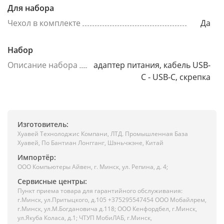
Для набора
Чехол в комплекте
Да
Набор
Описание набора
адаптер питания, кабель USB-
C - USB-C, скрепка
Изготовитель:
Хуавей Технолоджис Компани, ЛТД. Промышленная База
Хуавей, По Бантиан Лонгганг, Шэньчжэне, Китай
Импортёр:
ООО Компьютеры Айвен, г. Минск, ул. Репина, д. 4;
Сервисные центры:
Пункт приема товара для гарантийного обслуживания:
г.Минск, ул.Притыцкого, д.105 +375295547454 ООО Мобайлрем,
г.Минск, ул.М.Богдановича д.118; ООО Кенфордбел, г.Минск,
ул.Якуба Коласа, д.1; ЧТУП МобиЛАБ, г.Минск,