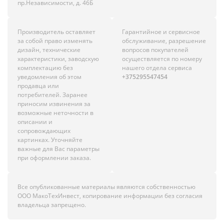
пр.Независимости, д. 46Б
Производитель оставляет
Гарантийное и сервисное
за собой право изменять
обслуживание, разрешение
дизайн, технические
вопросов покупателей
характеристики, заводскую
осуществляется по номеру
комплектацию без
нашего отдела сервиса
уведомления об этом
+375295547454
продавца или
потребителей. Заранее
приносим извинения за
возможные неточности в
описании и
сопровождающих
картинках. Уточняйте
важные для Вас параметры
при оформлении заказа.
Все опубликованные материалы являются собственностью
ООО МакоТехИнвест, копирование информации без согласия
владельца запрещено.