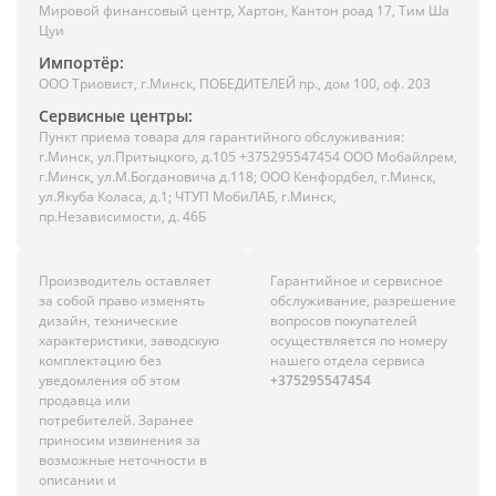
Мировой финансовый центр, Хартон, Кантон роад 17, Тим Ша
Цуи
Импортёр:
ООО Триовист, г.Минск, ПОБЕДИТЕЛЕЙ пр., дом 100, оф. 203
Сервисные центры:
Пункт приема товара для гарантийного обслуживания:
г.Минск, ул.Притыцкого, д.105 +375295547454 ООО Мобайлрем,
г.Минск, ул.М.Богдановича д.118; ООО Кенфордбел, г.Минск,
ул.Якуба Коласа, д.1; ЧТУП МобиЛАБ, г.Минск,
пр.Независимости, д. 46Б
Производитель оставляет
Гарантийное и сервисное
за собой право изменять
обслуживание, разрешение
дизайн, технические
вопросов покупателей
характеристики, заводскую
осуществляется по номеру
комплектацию без
нашего отдела сервиса
уведомления об этом
+375295547454
продавца или
потребителей. Заранее
приносим извинения за
возможные неточности в
описании и