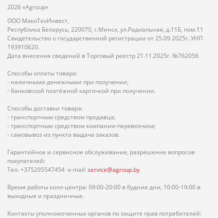
2026 «Agroup»
ООО МакоТехИнвест,
Республика Беларусь, 220070, г.Минск, ул.Радиальная, д.11Б, пом.11
Свидетельство о государственной регистрации от 25.09.2025г. УНП
193910620.
Дата внесения сведений в Торговый реестр 21.11.2025г. №762056
Способы оплаты товара:
- наличными денежными при получении;
- банковской платёжной карточкой при получении.
Способы доставки товара:
- транспортным средством продавца;
- транспортным средством компании-перевозчика;
- самовывоз из пункта выдача заказов.
Гарантийное и сервисное обслуживание, разрешение вопросов
покупателей:
Тел. +375295547454 e-mail:
service@agroup.by
Время работы колл-центра: 09:00-20:00 в будние дни, 10:00-19:00 в
выходные и праздничные.
Контакты уполномоченных органов по защите прав потребителей: