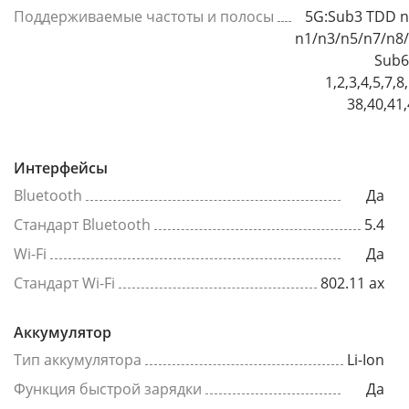
Поддерживаемые частоты и полосы
5G:Sub3 TDD n
n1/n3/n5/n7/n8
Sub6
1,2,3,4,5,7,
38,40,41
Интерфейсы
Bluetooth
Да
Стандарт Bluetooth
5.4
Wi-Fi
Да
Стандарт Wi-Fi
802.11 ax
Аккумулятор
Тип аккумулятора
Li-Ion
Функция быстрой зарядки
Да