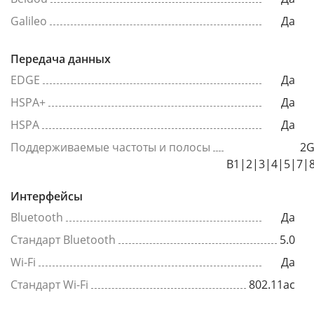
Galileo
Да
Передача данных
EDGE
Да
HSPA+
Да
HSPA
Да
Поддерживаемые частоты и полосы
2G
B1|2|3|4|5|7|
Интерфейсы
Bluetooth
Да
Стандарт Bluetooth
5.0
Wi-Fi
Да
Стандарт Wi-Fi
802.11ac