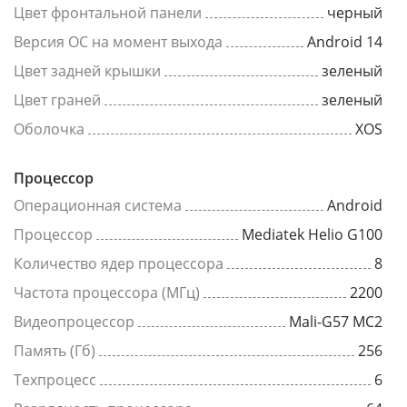
Цвет фронтальной панели
черный
Версия ОС на момент выхода
Android 14
Цвет задней крышки
зеленый
Цвет граней
зеленый
Оболочка
XOS
Процессор
Операционная система
Android
Процессор
Mediatek Helio G100
Количество ядер процессора
8
Частота процессора (МГц)
2200
Видеопроцессор
Mali-G57 MC2
Память (Гб)
256
Техпроцесс
6