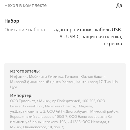
Чехол в комплекте
Да
Набор
Описание набора
адаптер питания, кабель USB-
A - USB-C, защитная пленка,
скрепка
Изготовитель:
Инфиникс Мобилити Лимитед. Гонконг, Южная башня,
Мировой финансовый центр, Хартон, Кантон роад 17, Тим Ша
Цуи
Импортёр:
ООО Триовист, г.Минск, пр.Победителей, 100-203; ООО
БизнесАкила-Плюс, Минская область, г.Мядель,
ул.Шаранговича, д.2; ООО АйТи Дистрибуция, Минский район,
Боровлянский сельсовет, 103/3-7; ООО Электросервис и Ко,
г.Минск, ул.Чернышевского, 10А, к.412АЗ; ООО Нереида, г.
Минск, Ольшевского, 10, пом.7;