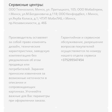
Сервисные центры:
ООО Техноскилл, Минск, ул. Притыцкого, 105; ООО Мобайлрем,
г.Минск, ул.М.Богдановича д.118; ООО Кенфордбел, г.Минск,
ул.Якуба Коласа, д.1; ЧТУП МобиЛАБ, г.Минск,
пр.Независимости, д. 46Б
Производитель оставляет
Гарантийное и сервисное
за собой право изменять
обслуживание, разрешение
дизайн, технические
вопросов покупателей
характеристики, заводскую
осуществляется по номеру
комплектацию без
нашего отдела сервиса
уведомления об этом
+375295547454
продавца или
потребителей. Заранее
приносим извинения за
возможные неточности в
описании и
сопровождающих
картинках. Уточняйте
важные для Вас параметры
при оформлении заказа.