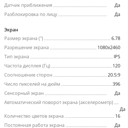
Датчик приближения
Да
Разблокировка по лицу
Да
Экран
Размер экрана (")
6.78
Разрешение экрана
1080x2460
Тип экрана
IPS
Частота дисплея (Гц)
120
Соотношение сторон
20.5:9
Число пикселей на дюйм
396
Сенсорный экран
Да
Автоматический поворот экрана (акселерометр)
Да
Количество цветов экрана
16
Постоянная работа экрана
Да