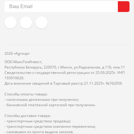
2026 «Agroup»
ООО МакоТехИнвест,
Республика Беларусь, 220070, г.Минск, ул.Радиальная, д.11Б, пом.11
Свидетельство о государственной регистрации от 25.09.2025г. УНП
193910620.
Дата внесения сведений в Торговый реестр 21.11.2025г. №762056
Способы оплаты товара:
- наличными денежными при получении;
- банковской платёжной карточкой при получении.
Способы доставки товара:
- транспортным средством продавца;
- транспортным средством компании-перевозчика;
- самовывоз из пункта выдача заказов.