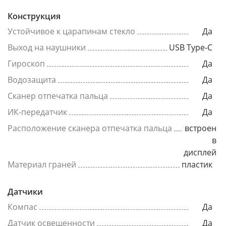
Конструкция
Устойчивое к царапинам стекло
Да
Выход на наушники
USB Type-C
Гироскоп
Да
Водозащита
Да
Сканер отпечатка пальца
Да
ИК-передатчик
Да
Расположение сканера отпечатка пальца
встроен
в
дисплей
Материал граней
пластик
Датчики
Компас
Да
Датчик освещенности
Да