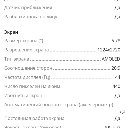
Датчик приближения
Да
Разблокировка по лицу
Да
Экран
Размер экрана (")
6.78
Разрешение экрана
1224x2720
Тип экрана
AMOLED
Соотношение сторон
20:9
Частота дисплея (Гц)
144
Число пикселей на дюйм
440
Изогнутый экран
Да
Автоматический поворот экрана (акселерометр)
Да
Постоянная работа экрана
Да
Яркость экрана (пиковая)
700 нит