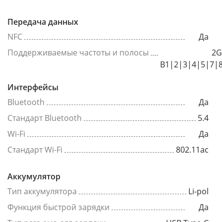
Передача данных
NFC
Да
Поддерживаемые частоты и полосы
2G
B1|2|3|4|5|7|
Интерфейсы
Bluetooth
Да
Стандарт Bluetooth
5.4
Wi-Fi
Да
Стандарт Wi-Fi
802.11ac
Аккумулятор
Тип аккумулятора
Li-pol
Функция быстрой зарядки
Да