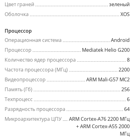
Цвет граней
зеленый
Оболочка
XOS
Процессор
Операционная система
Android
Процессор
Mediatek Helio G200
Количество ядер процессора
8
Частота процессора (МГц)
2200
Видеопроцессор
ARM Mali-G57 MC2
Память (Гб)
256
Техпроцесс
6
Разрядность процессора
64
Микроархитектура ЦПУ
ARM Cortex-A76 2200 МГц
+ ARM Cortex-A55 2000
МГц