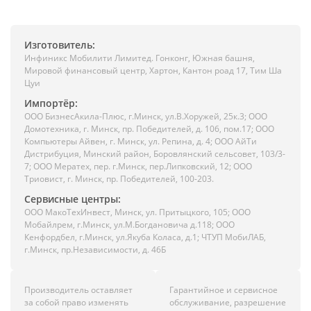
Изготовитель:
Инфиникс Мобилити Лимитед. Гонконг, Южная башня,
Мировой финансовый центр, Хартон, Кантон роад 17, Тим Ша
Цуи
Импортёр:
ООО БизнесАкила-Плюc, г.Минск, ул.В.Хоружей, 25к.3; ООО
Домотехника, г. Минск, пр. Победителей, д. 106, пом.17; ООО
Компьютеры Айвен, г. Минск, ул. Репина, д. 4; ООО АйТи
Дистрибуция, Минский район, Боровлянский сельсовет, 103/3-
7; ООО Мератех, пер. г.Минск, пер.Липковский, 12; ООО
Триовист, г. Минск, пр. Победителей, 100-203.
Сервисные центры:
ООО МакоТехИнвест, Минск, ул. Притыцкого, 105; ООО
Мобайлрем, г.Минск, ул.М.Богдановича д.118; ООО
Кенфордбел, г.Минск, ул.Якуба Коласа, д.1; ЧТУП МобиЛАБ,
г.Минск, пр.Независимости, д. 46Б
Производитель оставляет
Гарантийное и сервисное
за собой право изменять
обслуживание, разрешение