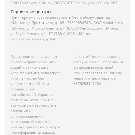
ООО Триовист, г.Минск, ПОБЕДИТЕЛЕЙ пр., дом 100, оф. 203
Сервисные центры:
Пункт приема товара для гарантийного обслуживания:
г.Минск, ул.Притыцкого, д.105 +375295547454 ООО Мобайлрем,
г.Минск, ул.М.Богдановича д.118; ООО Кенфордбел, г.Минск,
ул.Якуба Коласа, д.1; ЧТУП МобиЛАБ, г.Минск,
пр.Независимости, д. 46Б
Производитель оставляет
Гарантийное и сервисное
за собой право изменять
обслуживание, разрешение
дизайн, технические
вопросов покупателей
характеристики, заводскую
осуществляется по номеру
комплектацию без
нашего отдела сервиса
уведомления об этом
+375295547454
продавца или
потребителей. Заранее
приносим извинения за
возможные неточности в
описании и
сопровождающих
картинках. Уточняйте
важные для Вас параметры
при оформлении заказа.