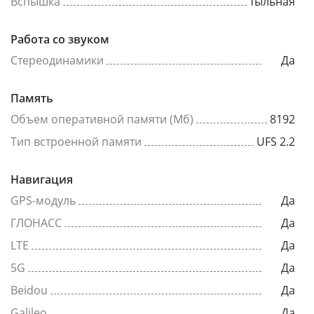
Вспышка
тыльная
Работа со звуком
Стереодинамики
Да
Память
Объем оперативной памяти (Мб)
8192
Тип встроенной памяти
UFS 2.2
Навигация
GPS-модуль
Да
ГЛОНАСС
Да
LTE
Да
5G
Да
Beidou
Да
Galileo
Да