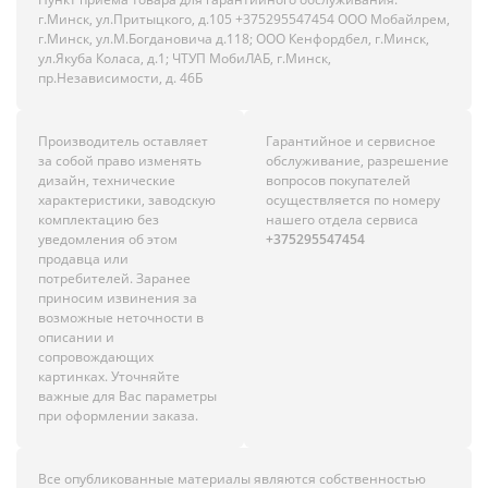
г.Минск, ул.Притыцкого, д.105 +375295547454 ООО Мобайлрем,
г.Минск, ул.М.Богдановича д.118; ООО Кенфордбел, г.Минск,
ул.Якуба Коласа, д.1; ЧТУП МобиЛАБ, г.Минск,
пр.Независимости, д. 46Б
Производитель оставляет
Гарантийное и сервисное
за собой право изменять
обслуживание, разрешение
дизайн, технические
вопросов покупателей
характеристики, заводскую
осуществляется по номеру
комплектацию без
нашего отдела сервиса
уведомления об этом
+375295547454
продавца или
потребителей. Заранее
приносим извинения за
возможные неточности в
описании и
сопровождающих
картинках. Уточняйте
важные для Вас параметры
при оформлении заказа.
Все опубликованные материалы являются собственностью