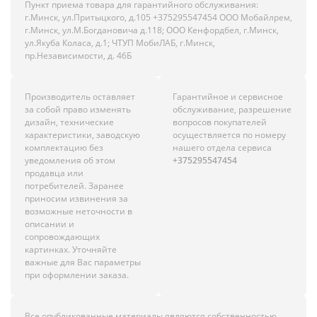
Пункт приема товара для гарантийного обслуживания:
г.Минск, ул.Притыцкого, д.105 +375295547454 ООО Мобайлрем,
г.Минск, ул.М.Богдановича д.118; ООО Кенфордбел, г.Минск,
ул.Якуба Коласа, д.1; ЧТУП МобиЛАБ, г.Минск,
пр.Независимости, д. 46Б
Производитель оставляет
Гарантийное и сервисное
за собой право изменять
обслуживание, разрешение
дизайн, технические
вопросов покупателей
характеристики, заводскую
осуществляется по номеру
комплектацию без
нашего отдела сервиса
уведомления об этом
+375295547454
продавца или
потребителей. Заранее
приносим извинения за
возможные неточности в
описании и
сопровождающих
картинках. Уточняйте
важные для Вас параметры
при оформлении заказа.
Все опубликованные материалы являются собственностью