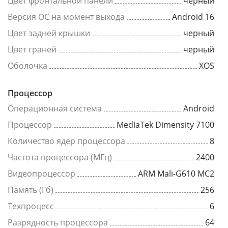
Цвет фронтальной панели
черный
Версия ОС на момент выхода
Android 16
Цвет задней крышки
черный
Цвет граней
черный
Оболочка
XOS
Процессор
Операционная система
Android
Процессор
MediaTek Dimensity 7100
Количество ядер процессора
8
Частота процессора (МГц)
2400
Видеопроцессор
ARM Mali-G610 MC2
Память (Гб)
256
Техпроцесс
6
Разрядность процессора
64