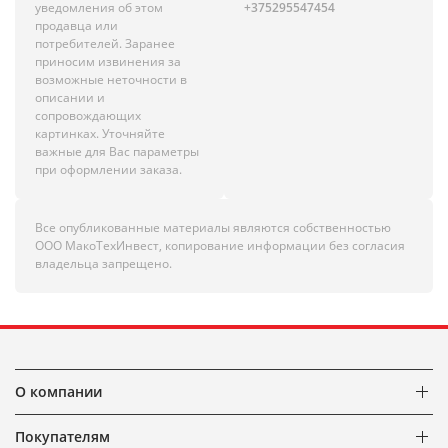
уведомления об этом
+375295547454
продавца или
потребителей. Заранее
приносим извинения за
возможные неточности в
описании и
сопровождающих
картинках. Уточняйте
важные для Вас параметры
при оформлении заказа.
Все опубликованные материалы являются собственностью
ООО МакоТехИнвест, копирование информации без согласия
владельца запрещено.
О компании
Покупателям