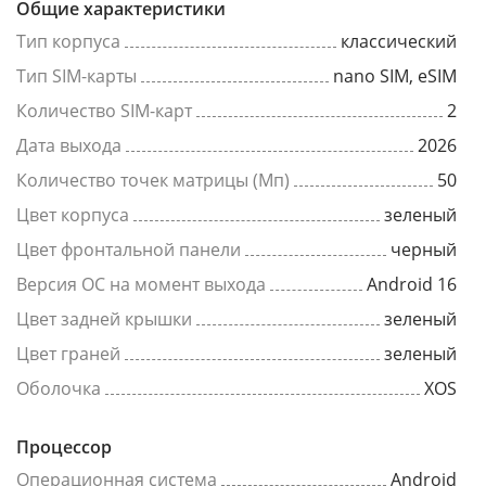
Общие характеристики
Тип корпуса
классический
Тип SIM-карты
nano SIM, eSIM
Количество SIM-карт
2
Дата выхода
2026
Количество точек матрицы (Мп)
50
Цвет корпуса
зеленый
Цвет фронтальной панели
черный
Версия ОС на момент выхода
Android 16
Цвет задней крышки
зеленый
Цвет граней
зеленый
Оболочка
XOS
Процессор
Операционная система
Android