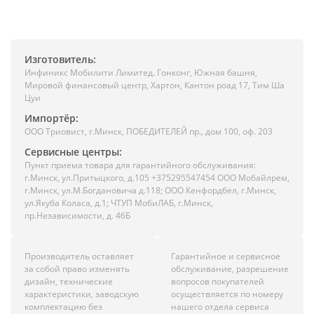
Изготовитель:
Инфиникс Мобилити Лимитед. Гонконг, Южная башня,
Мировой финансовый центр, Хартон, Кантон роад 17, Тим Ша
Цуи
Импортёр:
ООО Триовист, г.Минск, ПОБЕДИТЕЛЕЙ пр., дом 100, оф. 203
Сервисные центры:
Пункт приема товара для гарантийного обслуживания:
г.Минск, ул.Притыцкого, д.105 +375295547454 ООО Мобайлрем,
г.Минск, ул.М.Богдановича д.118; ООО Кенфордбел, г.Минск,
ул.Якуба Коласа, д.1; ЧТУП МобиЛАБ, г.Минск,
пр.Независимости, д. 46Б
Производитель оставляет
Гарантийное и сервисное
за собой право изменять
обслуживание, разрешение
дизайн, технические
вопросов покупателей
характеристики, заводскую
осуществляется по номеру
комплектацию без
нашего отдела сервиса