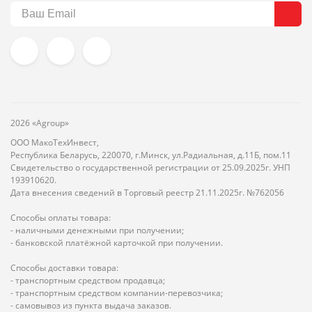
2026 «Agroup»
ООО МакоТехИнвест,
Республика Беларусь, 220070, г.Минск, ул.Радиальная, д.11Б, пом.11
Свидетельство о государственной регистрации от 25.09.2025г. УНП
193910620.
Дата внесения сведений в Торговый реестр 21.11.2025г. №762056
Способы оплаты товара:
- наличными денежными при получении;
- банковской платёжной карточкой при получении.
Способы доставки товара:
- транспортным средством продавца;
- транспортным средством компании-перевозчика;
- самовывоз из пункта выдача заказов.