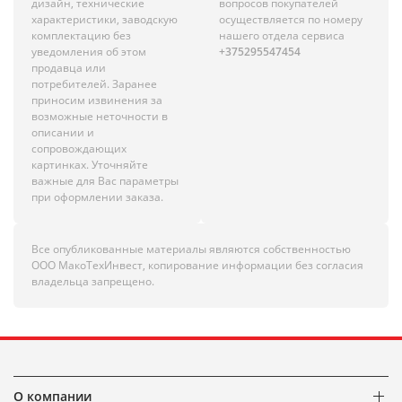
дизайн, технические
вопросов покупателей
характеристики, заводскую
осуществляется по номеру
комплектацию без
нашего отдела сервиса
уведомления об этом
+375295547454
продавца или
потребителей. Заранее
приносим извинения за
возможные неточности в
описании и
сопровождающих
картинках. Уточняйте
важные для Вас параметры
при оформлении заказа.
Все опубликованные материалы являются собственностью
ООО МакоТехИнвест, копирование информации без согласия
владельца запрещено.
О компании