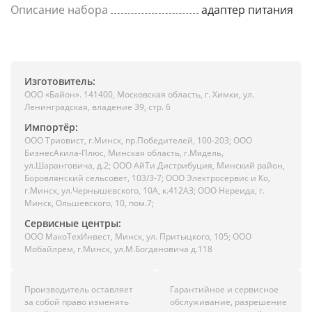
Описание набора
адаптер питания
Изготовитель:
ООО «Байон». 141400, Московская область, г. Химки, ул.
Ленинградская, владение 39, стр. 6
Импортёр:
ООО Триовист, г.Минск, пр.Победителей, 100-203; ООО
БизнесАкила-Плюс, Минская область, г.Мядель,
ул.Шаранговича, д.2; ООО АйТи Дистрибуция, Минский район,
Боровлянский сельсовет, 103/3-7; ООО Электросервис и Ко,
г.Минск, ул.Чернышевского, 10А, к.412АЗ; ООО Нереида, г.
Минск, Ольшевского, 10, пом.7;
Сервисные центры:
ООО МакоТехИнвест, Минск, ул. Притыцкого, 105; ООО
Мобайлрем, г.Минск, ул.М.Богдановича д.118
Производитель оставляет
Гарантийное и сервисное
за собой право изменять
обслуживание, разрешение