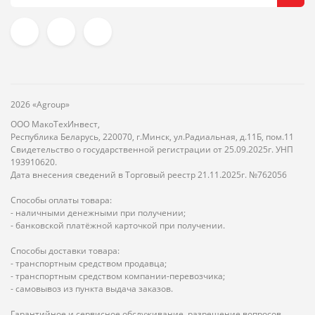
2026 «Agroup»
ООО МакоТехИнвест,
Республика Беларусь, 220070, г.Минск, ул.Радиальная, д.11Б, пом.11
Свидетельство о государственной регистрации от 25.09.2025г. УНП
193910620.
Дата внесения сведений в Торговый реестр 21.11.2025г. №762056
Способы оплаты товара:
- наличными денежными при получении;
- банковской платёжной карточкой при получении.
Способы доставки товара:
- транспортным средством продавца;
- транспортным средством компании-перевозчика;
- самовывоз из пункта выдача заказов.
Гарантийное и сервисное обслуживание, разрешение вопросов