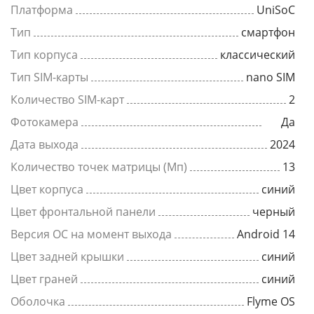
Платформа
UniSoC
Тип
смартфон
Тип корпуса
классический
Тип SIM-карты
nano SIM
Количество SIM-карт
2
Фотокамера
Да
Дата выхода
2024
Количество точек матрицы (Мп)
13
Цвет корпуса
синий
Цвет фронтальной панели
черный
Версия ОС на момент выхода
Android 14
Цвет задней крышки
синий
Цвет граней
синий
Оболочка
Flyme OS