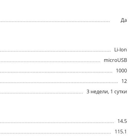
Да
Li-Ion
microUSB
1000
12
3 недели, 1 сутки
14.5
115.1