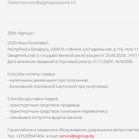
Политика конфиденциальности
2026 «Agroup»
ООО МакоТехИнвест,
Республика Беларусь, 220070, г.Минск, ул.Радиальная, д.11Б, пом.11
Свидетельство о государственной регистрации от 25.09.2025г. УНП 
Дата внесения сведений в Торговый реестр 21.11.2025г. №762056
Способы оплаты товара:
- наличными денежными при получении;
- банковской платёжной карточкой при получении.
Способы доставки товара:
- транспортным средством продавца;
- транспортным средством компании-перевозчика;
- самовывоз из пункта выдача заказов.
Гарантийное и сервисное обслуживание, разрешение вопросов по
Тел. +375295547454 e-mail:
service@agroup.by