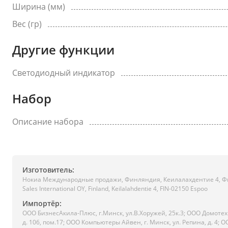
Ширина (мм)
Вес (гр)
Другие функции
Светодиодный индикатор
Набор
Описание набора
Изготовитель:
Нокиа Международные продажи, Финляндия, Кеилалахдентие 4, Фи
Sales International OY, Finland, Keilalahdentie 4, FIN-02150 Espoo
Импортёр:
ООО БизнесАкила-Плюc, г.Минск, ул.В.Хоружей, 25к.3; ООО Домотехн
д. 106, пом.17; ООО Компьютеры Айвен, г. Минск, ул. Репина, д. 4