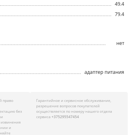
49.4
79.4
нет
адаптер питания
й право
Гарантийное и сервисное обслуживание,
разрешение вопросов покупателей
лектацию без
осуществляется по номеру нашего отдела
ли
сервиса
+375295547454
м извинения
ании и
чняйте