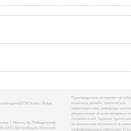
Производитель оставляет за собо
изменять дизайн, технические
нляндия-02150 Эспоо / Nokia
характеристики, заводскую комп
уведомления об этом продавца и
потребителей. Заранее приноси
ика, г. Минск, пр. Победителей,
за возможные неточности в опис
; ООО АйТи Дистрибуция, Минский
сопровождающих картинках. Уто