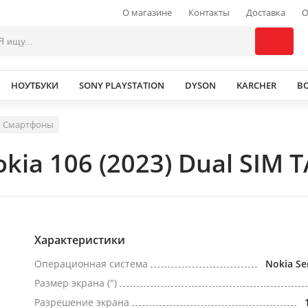
О магазине
Контакты
Доставка
О
НОУТБУКИ
SONY PLAYSTATION
DYSON
KARCHER
В
Смартфоны
a 106 (2023) Dual SIM T
Характеристики
Операционная система
Nokia Se
Размер экрана (")
Разрешение экрана