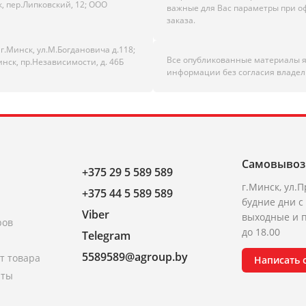
к, пер.Липковский, 12; ООО
важные для Вас параметры при 
заказа.
.Минск, ул.М.Богдановича д.118;
Все опубликованные материалы 
инск, пр.Независимости, д. 46Б
информации без согласия владел
Самовывоз
+375 29 5 589 589
г.Минск, ул.П
+375 44 5 589 589
будние дни с 
Viber
выходные и п
ров
до 18.00
Telegram
5589589@agroup.by
т товара
Написать
аты