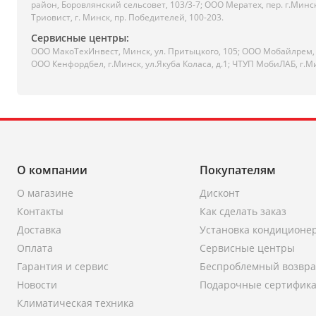
район, Боровлянский сельсовет, 103/3-7; ООО Мератех, пер. г.Минс
Триовист, г. Минск, пр. Победителей, 100-203.
Сервисные центры:
ООО МакоТехИнвест, Минск, ул. Притыцкого, 105; ООО Мобайлрем, г
ООО Кенфордбел, г.Минск, ул.Якуба Коласа, д.1; ЧТУП МобиЛАБ, г.М
О компании
Покупателям
О магазине
Дисконт
Контакты
Как сделать заказ
Доставка
Установка кондиционе
Оплата
Сервисные центры
Гарантия и сервис
Беспроблемный возвра
Новости
Подарочные сертифик
Климатическая техника