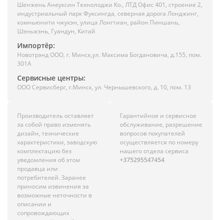
Шенжень Анеуксин Технолоджи Ко., ЛТД Офис 401, строение 2,
индустриальный парк Фуксингда, северная дорога Лонджинг,
комньюнити чжукэн, улица Лонгтиан, район Пиншань,
Шэньжэнь, Гуандун, Китай
Импортёр:
Новотрэнд ООО, г. Минск,ул. Максима Богдановича, д.155, пом.
301А
Сервисные центры:
ООО Сервисберг, г.Минск, ул. Чернышевского, д. 10, пом. 13
Производитель оставляет
Гарантийное и сервисное
за собой право изменять
обслуживание, разрешение
дизайн, технические
вопросов покупателей
характеристики, заводскую
осуществляется по номеру
комплектацию без
нашего отдела сервиса
уведомления об этом
+375295547454
продавца или
потребителей. Заранее
приносим извинения за
возможные неточности в
описании и
сопровождающих