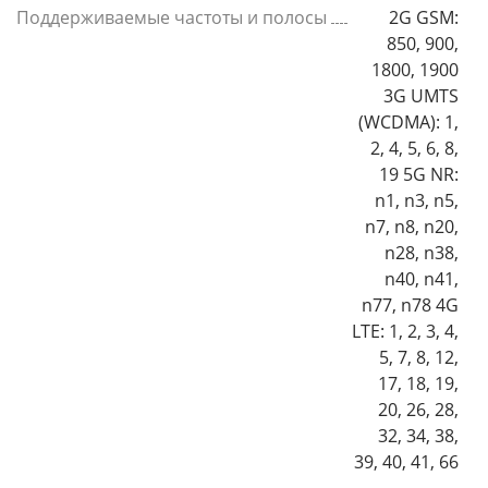
Поддерживаемые частоты и полосы
2G GSM:
850, 900,
1800, 1900
3G UMTS
(WCDMA): 1,
2, 4, 5, 6, 8,
19 5G NR:
n1, n3, n5,
n7, n8, n20,
n28, n38,
n40, n41,
n77, n78 4G
LTE: 1, 2, 3, 4,
5, 7, 8, 12,
17, 18, 19,
20, 26, 28,
32, 34, 38,
39, 40, 41, 66