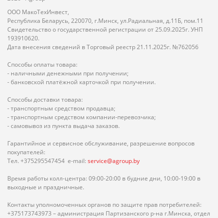
ООО МакоТехИнвест,
Республика Беларусь, 220070, г.Минск, ул.Радиальная, д.11Б, пом.11
Свидетельство о государственной регистрации от 25.09.2025г. УНП
193910620.
Дата внесения сведений в Торговый реестр 21.11.2025г. №762056
Способы оплаты товара:
- наличными денежными при получении;
- банковской платёжной карточкой при получении.
Способы доставки товара:
- транспортным средством продавца;
- транспортным средством компании-перевозчика;
- самовывоз из пункта выдача заказов.
Гарантийное и сервисное обслуживание, разрешение вопросов
покупателей:
Тел. +375295547454 e-mail:
service@agroup.by
Время работы колл-центра: 09:00-20:00 в будние дни, 10:00-19:00 в
выходные и праздничные.
Контакты уполномоченных органов по защите прав потребителей:
+375173743973 – администрация Партизанского р-на г.Минска, отдел