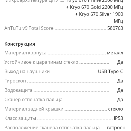
Микроархитектура ЦПУ
Kryo 670 Prime 2500 МГц
+ Kryo 670 Gold 2200 МГц
+ Kryo 670 Silver 1900
МГц
AnTuTu v9 Total Score
580763
Конструкция
Материал корпуса
металл
Устойчивое к царапинам стекло
Да
Выход на наушники
USB Type-C
Гироскоп
Да
Водозащита
Да
Сканер отпечатка пальца
Да
Материал задней крышки
стекло
Класс защиты
IP53
Расположение сканера отпечатка пальца
встроен