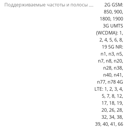
Поддерживаемые частоты и полосы
2G GSM:
850, 900,
1800, 1900
3G UMTS
(WCDMA): 1,
2, 4, 5, 6, 8,
19 5G NR:
n1, n3, n5,
n7, n8, n20,
n28, n38,
n40, n41,
n77, n78 4G
LTE: 1, 2, 3, 4,
5, 7, 8, 12,
17, 18, 19,
20, 26, 28,
32, 34, 38,
39, 40, 41, 66