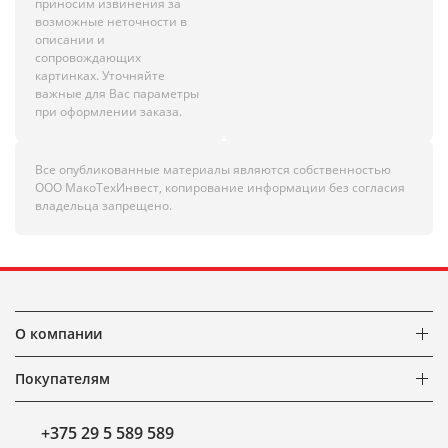
приносим извинения за
возможные неточности в
описании и
сопровождающих
картинках. Уточняйте
важные для Вас параметры
при оформлении заказа.
Все опубликованные материалы являются собственностью
ООО МакоТехИнвест, копирование информации без согласия
владельца запрещено.
О компании
Покупателям
+375 29 5 589 589