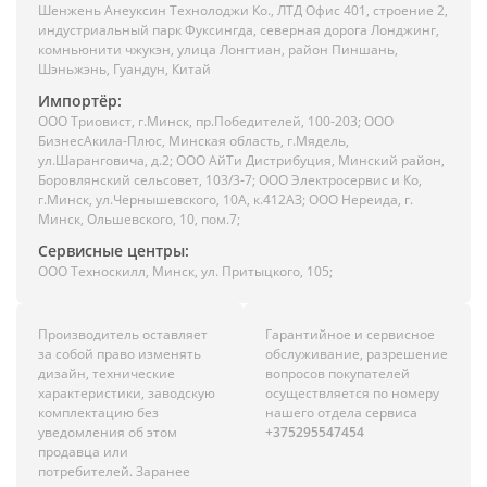
Шенжень Анеуксин Технолоджи Ко., ЛТД Офис 401, строение 2,
индустриальный парк Фуксингда, северная дорога Лонджинг,
комньюнити чжукэн, улица Лонгтиан, район Пиншань,
Шэньжэнь, Гуандун, Китай
Импортёр:
ООО Триовист, г.Минск, пр.Победителей, 100-203; ООО
БизнесАкила-Плюс, Минская область, г.Мядель,
ул.Шаранговича, д.2; ООО АйТи Дистрибуция, Минский район,
Боровлянский сельсовет, 103/3-7; ООО Электросервис и Ко,
г.Минск, ул.Чернышевского, 10А, к.412АЗ; ООО Нереида, г.
Минск, Ольшевского, 10, пом.7;
Сервисные центры:
ООО Техноскилл, Минск, ул. Притыцкого, 105;
Производитель оставляет
Гарантийное и сервисное
за собой право изменять
обслуживание, разрешение
дизайн, технические
вопросов покупателей
характеристики, заводскую
осуществляется по номеру
комплектацию без
нашего отдела сервиса
уведомления об этом
+375295547454
продавца или
потребителей. Заранее