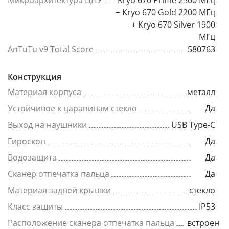
Микроархитектура ЦПУ
Kryo 670 Prime 2500 МГц
+ Kryo 670 Gold 2200 МГц
+ Kryo 670 Silver 1900
МГц
AnTuTu v9 Total Score
580763
Конструкция
Материал корпуса
металл
Устойчивое к царапинам стекло
Да
Выход на наушники
USB Type-C
Гироскоп
Да
Водозащита
Да
Сканер отпечатка пальца
Да
Материал задней крышки
стекло
Класс защиты
IP53
Расположение сканера отпечатка пальца
встроен