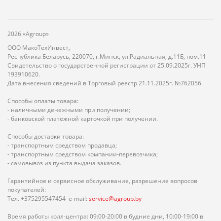
2026 «Agroup»
ООО МакоТехИнвест,
Республика Беларусь, 220070, г.Минск, ул.Радиальная, д.11Б, пом.11
Свидетельство о государственной регистрации от 25.09.2025г. УНП
193910620.
Дата внесения сведений в Торговый реестр 21.11.2025г. №762056
Способы оплаты товара:
- наличными денежными при получении;
- банковской платёжной карточкой при получении.
Способы доставки товара:
- транспортным средством продавца;
- транспортным средством компании-перевозчика;
- самовывоз из пункта выдача заказов.
Гарантийное и сервисное обслуживание, разрешение вопросов
покупателей:
Тел. +375295547454 e-mail:
service@agroup.by
Время работы колл-центра: 09:00-20:00 в будние дни, 10:00-19:00 в