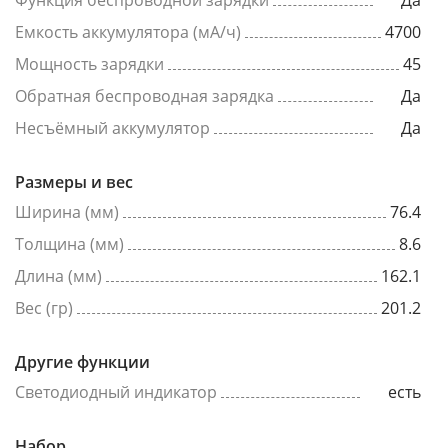
Функция беспроводной зарядки
Да
Емкость аккумулятора (мА/ч)
4700
Мощность зарядки
45
Обратная беспроводная зарядка
Да
Несъёмный аккумулятор
Да
Размеры и вес
Ширина (мм)
76.4
Толщина (мм)
8.6
Длина (мм)
162.1
Вес (гр)
201.2
Другие функции
Светодиодный индикатор
есть
Набор