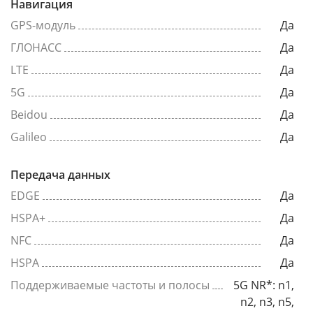
Навигация
GPS-модуль
Да
ГЛОНАСС
Да
LTE
Да
5G
Да
Beidou
Да
Galileo
Да
Передача данных
EDGE
Да
HSPA+
Да
NFC
Да
HSPA
Да
Поддерживаемые частоты и полосы
5G NR*: n1,
n2, n3, n5,