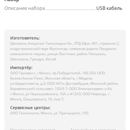
Описание набора
USB кабель
Изготовитель:
Шенжень Анеуксин Технолоджи Ко., ЛТД Офис 401, строение 2,
индустриальный парк Фуксингда, северная дорога Лонджинг,
комньюнити чжукэн, улица Лонгтиан, район Пиншань,
Шэньжэнь, Гуандун, Китай
Импортёр:
ООО Триовист, г.Минск, пр.Победителей, 100-203; ООО
БизнесАкила-Плюс, Минская область, г.Мядель,
ул.Шаранговича, д.2; ООО АйТи Дистрибуция, Минский район,
Боровлянский сельсовет, 103/3-7; ООО Электросервис и Ко,
г.Минск, ул.Чернышевского, 10А, к.412АЗ; ООО Нереида, г.
Минск, Ольшевского, 10, пом.7;
Сервисные центры:
ООО Техноскилл, Минск, ул. Притыцкого, 105;
Производитель оставляет
Гарантийное и сервисное