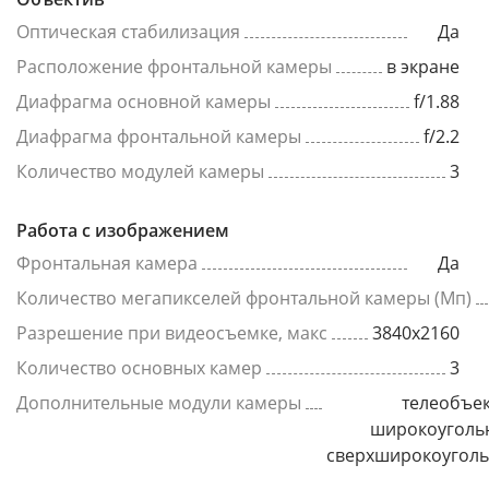
Оптическая стабилизация
Да
Расположение фронтальной камеры
в экране
Диафрагма основной камеры
f/1.88
Диафрагма фронтальной камеры
f/2.2
Количество модулей камеры
3
Работа с изображением
Фронтальная камера
Да
Количество мегапикселей фронтальной камеры (Мп)
Разрешение при видеосъемке, макс
3840x2160
Количество основных камер
3
Дополнительные модули камеры
телеобъек
широкоуголь
сверхширокоугол