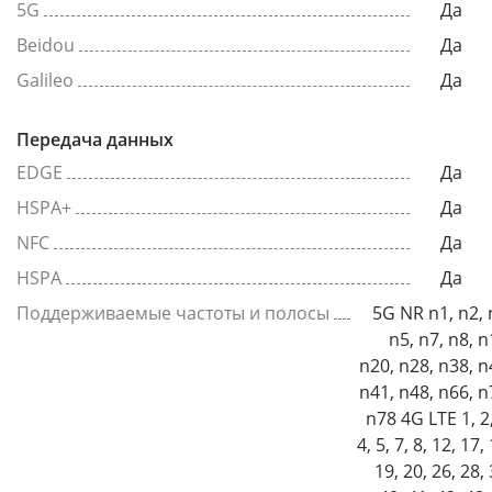
5G
Да
Beidou
Да
Galileo
Да
Передача данных
EDGE
Да
HSPA+
Да
NFC
Да
HSPA
Да
Поддерживаемые частоты и полосы
5G NR n1, n2, 
n5, n7, n8, n
n20, n28, n38, n
n41, n48, n66, n
n78 4G LTE 1, 2, 3,
4, 5, 7, 8, 12, 17,
19, 20, 26, 28, 