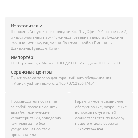
Изготовитель:
Шенжень Анеуксин Технолоджи Ко., ЛТД Офис 401, строение 2,
индустриальный парк Фуксингда, северная дорога Лонджинг,
комньюнити чжукэн, улица Лонгтиан, район Пиншань,
Шэньжэнь, Гуандун, Китай
Импортёр:
ООО Триовист, г.Минск, ПОБЕДИТЕЛЕЙ пр., дом 100, оф. 203
Сервисные центры:
Пункт приема товара для гарантийного обслуживания:
г.Минск, ул.Притыцкого, д.105 +375295547454
Производитель оставляет
Гарантийное и сервисное
за собой право изменять
обслуживание, разрешение
дизайн, технические
вопросов покупателей
характеристики, заводскую
осуществляется по номеру
комплектацию без
нашего отдела сервиса
уведомления об этом
+375295547454
продавца или