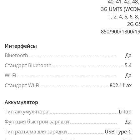
40, 41, 42, 48,
3G UMTS (WCDM
1, 2, 4, 5, 6, 8
2G G
850/900/1800/1
Интерфейсы
Bluetooth
Да
Стандарт Bluetooth
5.4
Wi-Fi
Да
Стандарт Wi-Fi
802.11 ax
Аккумулятор
Тип аккумулятора
Li-Ion
Функция быстрой зарядки
Да
Тип разъема для зарядки
USB Type-C