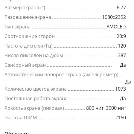
Размер экрана (")
6.77
Разрешение экрана
1080x2392
Тип экрана
AMOLED
Соотношение сторон
20:9
Частота дисплея (Гц)
120
Число пикселей на дюйм
387
Сенсорный экран
Да
Автоматический поворот экрана (акселерометр)
Да
Количество цветов экрана
1073
Постоянная работа экрана
Да
Яркость экрана (пиковая)
800 нит, 3000 нит
Частота ШИМ
2160
Объектив