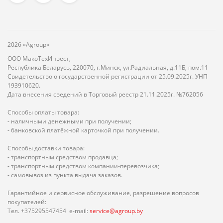
2026 «Agroup»
ООО МакоТехИнвест,
Республика Беларусь, 220070, г.Минск, ул.Радиальная, д.11Б, пом.11
Свидетельство о государственной регистрации от 25.09.2025г. УНП
193910620.
Дата внесения сведений в Торговый реестр 21.11.2025г. №762056
Способы оплаты товара:
- наличными денежными при получении;
- банковской платёжной карточкой при получении.
Способы доставки товара:
- транспортным средством продавца;
- транспортным средством компании-перевозчика;
- самовывоз из пункта выдача заказов.
Гарантийное и сервисное обслуживание, разрешение вопросов
покупателей:
Тел. +375295547454 e-mail:
service@agroup.by