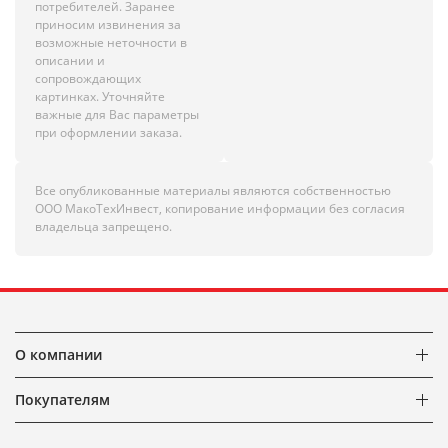
потребителей. Заранее
приносим извинения за
возможные неточности в
описании и
сопровождающих
картинках. Уточняйте
важные для Вас параметры
при оформлении заказа.
Все опубликованные материалы являются собственностью
ООО МакоТехИнвест, копирование информации без согласия
владельца запрещено.
О компании
Покупателям