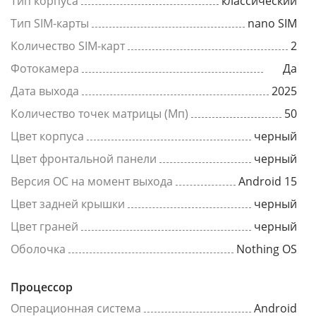
Тип корпуса
классический
Тип SIM-карты
nano SIM
Количество SIM-карт
2
Фотокамера
Да
Дата выхода
2025
Количество точек матрицы (Мп)
50
Цвет корпуса
черный
Цвет фронтальной панели
черный
Версия ОС на момент выхода
Android 15
Цвет задней крышки
черный
Цвет граней
черный
Оболочка
Nothing OS
Процессор
Операционная система
Android