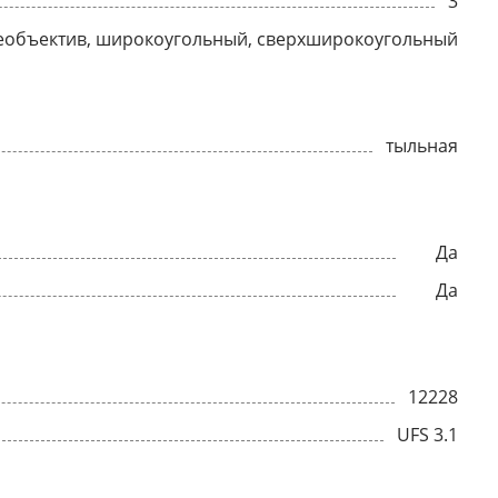
3
еобъектив, широкоугольный, сверхширокоугольный
тыльная
Да
Да
12228
UFS 3.1