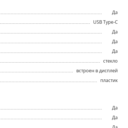
Да
USB Type-C
Да
Да
Да
стекло
встроен в дисплей
пластик
Да
Да
Да