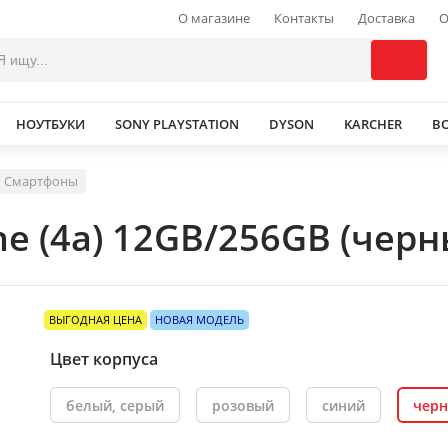
О магазине
Контакты
Доставка
О
НОУТБУКИ
SONY PLAYSTATION
DYSON
KARCHER
В
Смартфоны
e (4a) 12GB/256GB (черн
ВЫГОДНАЯ ЦЕНА
НОВАЯ МОДЕЛЬ
Цвет корпуса
белый, серый
розовый
синий
чер