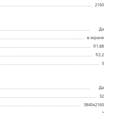
2160
Да
в экране
f/1.88
f/2.2
3
Да
32
3840x2160