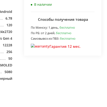
В наличии
Android
6.78
Способы получения товара
120
По Минску:
1 день,
бесплатно
24x2720
По РБ:
от 2 дней,
бесплатно
s Gen 4
Самовывоз из ПВЗ:
бесплатно
12228
Гарантия 12 мес.
256
50
AMOLED
5080
черный