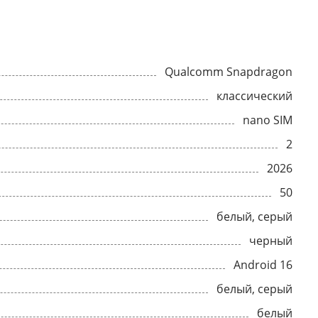
Qualcomm Snapdragon
классический
nano SIM
2
2026
50
белый, серый
черный
Android 16
белый, серый
белый