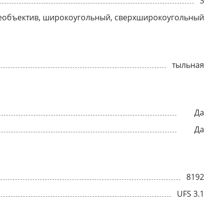
3
еобъектив, широкоугольный, сверхширокоугольный
тыльная
Да
Да
8192
UFS 3.1