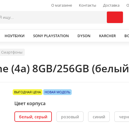
О магазине
Контакты
Доставка
О
НОУТБУКИ
SONY PLAYSTATION
DYSON
KARCHER
В
Смартфоны
e (4a) 8GB/256GB (белый
ВЫГОДНАЯ ЦЕНА
НОВАЯ МОДЕЛЬ
Цвет корпуса
белый, серый
розовый
синий
чер