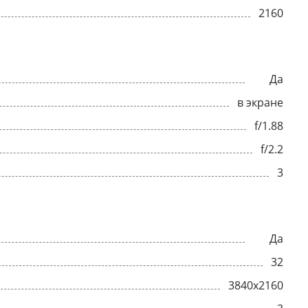
2160
Да
в экране
f/1.88
f/2.2
3
Да
32
3840x2160