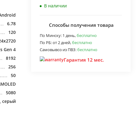
В наличии
Android
6.78
Способы получения товара
120
По Минску:
1 день,
бесплатно
24x2720
По РБ:
от 2 дней,
бесплатно
s Gen 4
Самовывоз из ПВЗ:
бесплатно
8192
Гарантия 12 мес.
256
50
AMOLED
5080
, серый