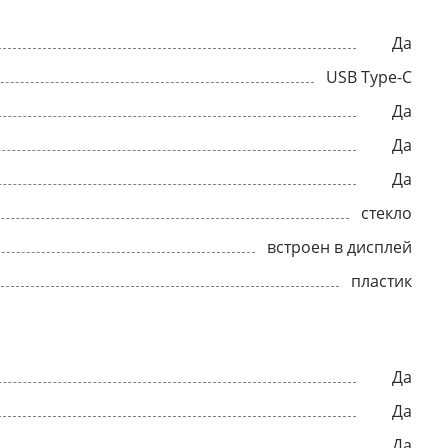
Да
USB Type-C
Да
Да
Да
стекло
встроен в дисплей
пластик
Да
Да
Да