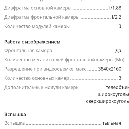
Диафрагма основной камеры
f/1.88
Диафрагма фронтальной камеры
f/2.2
Количество модулей камеры
3
Работа с изображением
Фронтальная камера
Да
Количество мегапикселей фронтальной камеры (Мп)
Разрешение при видеосъемке, макс
3840x2160
Количество основных камер
3
Дополнительные модули камеры
телеобъек
широкоуголь
сверхширокоугол
Вспышка
Вспышка
тыльная