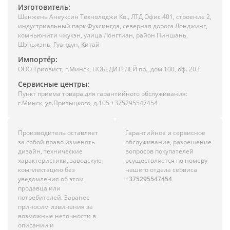
Изготовитель:
Шенжень Анеуксин Технолоджи Ко., ЛТД Офис 401, строение 2,
индустриальный парк Фуксингда, северная дорога Лонджинг,
комньюнити чжукэн, улица Лонгтиан, район Пиншань,
Шэньжэнь, Гуандун, Китай
Импортёр:
ООО Триовист, г.Минск, ПОБЕДИТЕЛЕЙ пр., дом 100, оф. 203
Сервисные центры:
Пункт приема товара для гарантийного обслуживания:
г.Минск, ул.Притыцкого, д.105 +375295547454
Производитель оставляет
Гарантийное и сервисное
за собой право изменять
обслуживание, разрешение
дизайн, технические
вопросов покупателей
характеристики, заводскую
осуществляется по номеру
комплектацию без
нашего отдела сервиса
уведомления об этом
+375295547454
продавца или
потребителей. Заранее
приносим извинения за
возможные неточности в
описании и