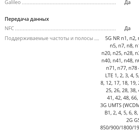
Galileo
Да
Передача данных
NFC
Да
Поддерживаемые частоты и полосы
5G NR n1, n2, 
n5, n7, n8, n
n20, n25, n28, n
n40, n41, n48, n
n71, n77, n78
LTE 1, 2, 3, 4, 5
8, 12, 17, 18, 19, 
25, 26, 28, 38, 
41, 42, 48, 66,
3G UMTS (WCDM
B1, 2, 4, 5, 6, 8
2G G
850/900/1800/1