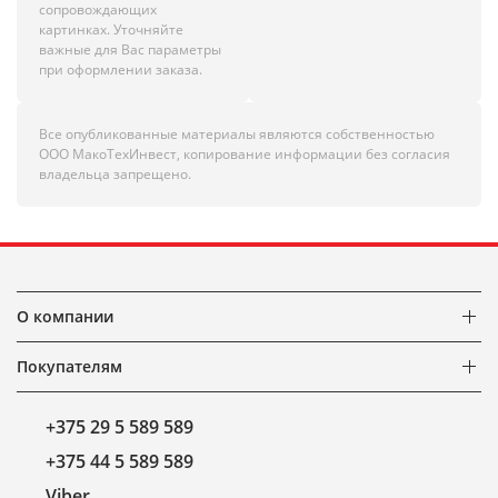
сопровождающих
картинках. Уточняйте
важные для Вас параметры
при оформлении заказа.
Все опубликованные материалы являются собственностью
ООО МакоТехИнвест, копирование информации без согласия
владельца запрещено.
О компании
Покупателям
+375 29 5 589 589
+375 44 5 589 589
Viber