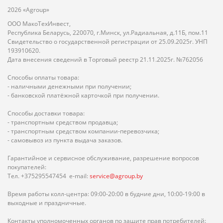
2026 «Agroup»
ООО МакоТехИнвест,
Республика Беларусь, 220070, г.Минск, ул.Радиальная, д.11Б, пом.11
Свидетельство о государственной регистрации от 25.09.2025г. УНП
193910620.
Дата внесения сведений в Торговый реестр 21.11.2025г. №762056
Способы оплаты товара:
- наличными денежными при получении;
- банковской платёжной карточкой при получении.
Способы доставки товара:
- транспортным средством продавца;
- транспортным средством компании-перевозчика;
- самовывоз из пункта выдача заказов.
Гарантийное и сервисное обслуживание, разрешение вопросов
покупателей:
Тел. +375295547454 e-mail:
service@agroup.by
Время работы колл-центра: 09:00-20:00 в будние дни, 10:00-19:00 в
выходные и праздничные.
Контакты уполномоченных органов по защите прав потребителей: