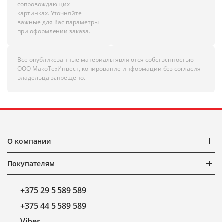
сопровождающих
картинках. Уточняйте
важные для Вас параметры
при оформлении заказа.
Все опубликованные материалы являются собственностью
ООО МакоТехИнвест, копирование информации без согласия
владельца запрещено.
О компании
Покупателям
+375 29 5 589 589
+375 44 5 589 589
Viber