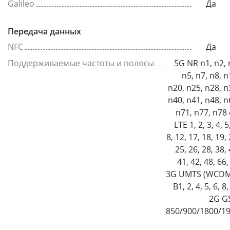
Galileo
Да
Передача данных
NFC
Да
Поддерживаемые частоты и полосы
5G NR n1, n2, 
n5, n7, n8, n
n20, n25, n28, n
n40, n41, n48, n
n71, n77, n78
LTE 1, 2, 3, 4, 5
8, 12, 17, 18, 19, 
25, 26, 28, 38, 
41, 42, 48, 66,
3G UMTS (WCDM
B1, 2, 4, 5, 6, 8
2G G
850/900/1800/1