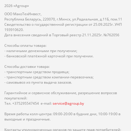
2026 «Agroup»
ООО МакоТехИнвест,
Республика Беларусь, 220070, г.Минск, ул.Радиальная, д.11Б, пом.11
Свидетельство о государственной регистрации от 25.09.2025г. УНП
193910620.
Дата внесения сведений в Торговый реестр 21.11.2025г. №762056
Способы оплаты товара:
- наличными денежными при получении;
- банковской платёжной карточкой при получении.
Способы доставки товара:
- транспортным средством продавца;
- транспортным средством компании-перевозчика;
- самовывоз из пункта выдача заказов.
Гарантийное и сервисное обслуживание, разрешение вопросов
покупателей:
Тел. +375295547454 e-mail:
service@agroup.by
Время работы колл-центра: 09:00-20:00 в будние дни, 10:00-19:00 в
выходные и праздничные.
Контакты уполномоченных органов по защите прав потребителей: