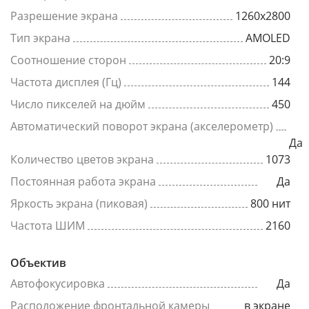
Разрешение экрана
1260x2800
Тип экрана
AMOLED
Соотношение сторон
20:9
Частота дисплея (Гц)
144
Число пикселей на дюйм
450
Автоматический поворот экрана (акселерометр)
Да
Количество цветов экрана
1073
Постоянная работа экрана
Да
Яркость экрана (пиковая)
800 нит
Частота ШИМ
2160
Объектив
Автофокусировка
Да
Расположение фронтальной камеры
в экране