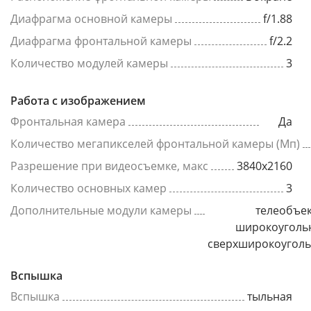
Диафрагма основной камеры
f/1.88
Диафрагма фронтальной камеры
f/2.2
Количество модулей камеры
3
Работа с изображением
Фронтальная камера
Да
Количество мегапикселей фронтальной камеры (Мп)
Разрешение при видеосъемке, макс
3840x2160
Количество основных камер
3
Дополнительные модули камеры
телеобъек
широкоуголь
сверхширокоугол
Вспышка
Вспышка
тыльная