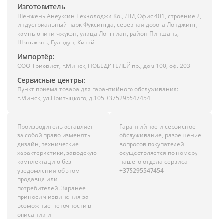
Изготовитель:
Шенжень Анеуксин Технолоджи Ко., ЛТД Офис 401, строение 2,
индустриальный парк Фуксингда, северная дорога Лонджинг,
комньюнити чжукэн, улица Лонгтиан, район Пиншань,
Шэньжэнь, Гуандун, Китай
Импортёр:
ООО Триовист, г.Минск, ПОБЕДИТЕЛЕЙ пр., дом 100, оф. 203
Сервисные центры:
Пункт приема товара для гарантийного обслуживания:
г.Минск, ул.Притыцкого, д.105 +375295547454
Производитель оставляет
Гарантийное и сервисное
за собой право изменять
обслуживание, разрешение
дизайн, технические
вопросов покупателей
характеристики, заводскую
осуществляется по номеру
комплектацию без
нашего отдела сервиса
уведомления об этом
+375295547454
продавца или
потребителей. Заранее
приносим извинения за
возможные неточности в
описании и