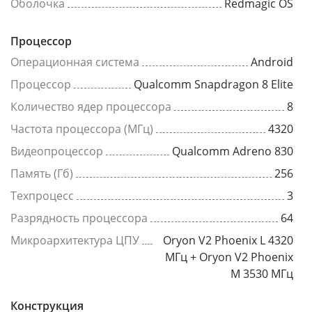
Оболочка
Redmagic OS
Процессор
Операционная система
Android
Процессор
Qualcomm Snapdragon 8 Elite
Количество ядер процессора
8
Частота процессора (МГц)
4320
Видеопроцессор
Qualcomm Adreno 830
Память (Гб)
256
Техпроцесс
3
Разрядность процессора
64
Микроархитектура ЦПУ
Oryon V2 Phoenix L 4320
МГц + Oryon V2 Phoenix
M 3530 МГц
Конструкция