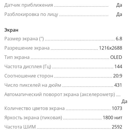
Датчик приближения
Да
Разблокировка по лицу
Да
Экран
Размер экрана (")
6.8
Разрешение экрана
1216x2688
Тип экрана
OLED
Частота дисплея (Гц)
144
Соотношение сторон
20:9
Число пикселей на дюйм
431
Автоматический поворот экрана (акселерометр)
Да
Количество цветов экрана
1073
Яркость экрана (пиковая)
1800 нит
Частота ШИМ
2592