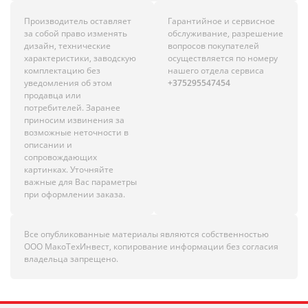
Производитель оставляет
Гарантийное и сервисное
за собой право изменять
обслуживание, разрешение
дизайн, технические
вопросов покупателей
характеристики, заводскую
осуществляется по номеру
комплектацию без
нашего отдела сервиса
уведомления об этом
+375295547454
продавца или
потребителей. Заранее
приносим извинения за
возможные неточности в
описании и
сопровождающих
картинках. Уточняйте
важные для Вас параметры
при оформлении заказа.
Все опубликованные материалы являются собственностью
ООО МакоТехИнвест, копирование информации без согласия
владельца запрещено.