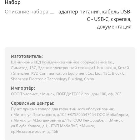
Набор
Описание набора
адаптер питания, кабель USB-
C - USB-C, скрепка,
документация
Изготовитель:
Шэньчжэнь КВД Коммуникационное оборудование Ко.,
Лимитед, 13C, Здание электронной техники Шэньчжэня, Китай
/ Shenzhen KVD Communication Equipment Co., Ltd., 13C, Block C,
Shenzhen Electronic Technology Building, China
Импортёр:
ООО Триовист, г.Минск, ПОБЕДИТЕЛЕЙ пр., дом 100, оф. 203
Сервисные центры:
Пункт приема товара для гарантийного обслуживания:
г.Минск, ул.Притыцкого, д.105 +375295547454 ООО Мобайлрем,
г.Минск, ул.М.Богдановича д.118; ООО Кенфордбел, г.Минск,
ул.Якуба Коласа, д.1; ЧТУП МобиЛАБ, г.Минск,
пр.Независимости, д. 46Б