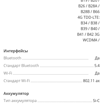
B19 / B20 /
B26 / B28A /
B28B / B66
4G TDD-LTE:
B34 / B38 /
B39 / B40 /
B41 / B42 3G
WCDMA /
Интерфейсы
Bluetooth
Да
Стандарт Bluetooth
5.4
Wi-Fi
Да
Стандарт Wi-Fi
802.11 ax
Аккумулятор
Тип аккумулятора
Si-C