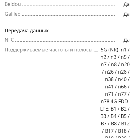
Beidou
Да
Galileo
Да
Передача данных
NFC
Да
Поддерживаемые частоты и полосы
5G (NR): n1 /
n2 / n3 / n5 /
n7 / n8 / n20
/ n26 / n28 /
n38 / n40 /
n41 / n66 /
n71 / n77 /
n78 4G FDD-
LTE: B1 / B2 /
B3 / B4 / B5 /
B7 / B8 / B12
/ B17 / B18 /