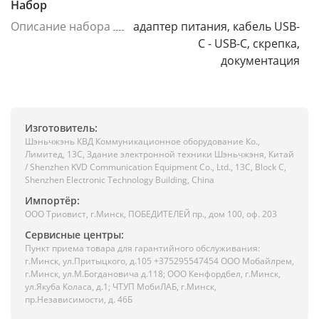
Набор
Описание набора
адаптер питания, кабель USB-
C - USB-C, скрепка,
документация
Изготовитель:
Шэньчжэнь КВД Коммуникационное оборудование Ко.,
Лимитед, 13C, Здание электронной техники Шэньчжэня, Китай
/ Shenzhen KVD Communication Equipment Co., Ltd., 13C, Block C,
Shenzhen Electronic Technology Building, China
Импортёр:
ООО Триовист, г.Минск, ПОБЕДИТЕЛЕЙ пр., дом 100, оф. 203
Сервисные центры:
Пункт приема товара для гарантийного обслуживания:
г.Минск, ул.Притыцкого, д.105 +375295547454 ООО Мобайлрем,
г.Минск, ул.М.Богдановича д.118; ООО Кенфордбел, г.Минск,
ул.Якуба Коласа, д.1; ЧТУП МобиЛАБ, г.Минск,
пр.Независимости, д. 46Б