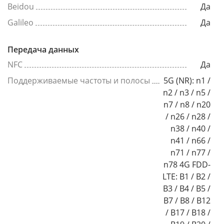
Beidou
Да
Galileo
Да
Передача данных
NFC
Да
Поддерживаемые частоты и полосы
5G (NR): n1 /
n2 / n3 / n5 /
n7 / n8 / n20
/ n26 / n28 /
n38 / n40 /
n41 / n66 /
n71 / n77 /
n78 4G FDD-
LTE: B1 / B2 /
B3 / B4 / B5 /
B7 / B8 / B12
/ B17 / B18 /