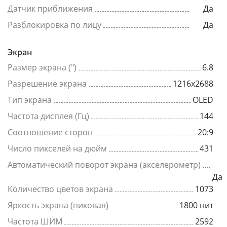
Датчик приближения
Да
Разблокировка по лицу
Да
Экран
Размер экрана (")
6.8
Разрешение экрана
1216x2688
Тип экрана
OLED
Частота дисплея (Гц)
144
Соотношение сторон
20:9
Число пикселей на дюйм
431
Автоматический поворот экрана (акселерометр)
Да
Количество цветов экрана
1073
Яркость экрана (пиковая)
1800 нит
Частота ШИМ
2592