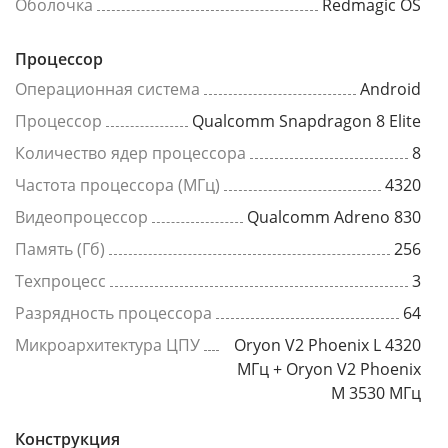
Оболочка
Redmagic OS
Процессор
Операционная система
Android
Процессор
Qualcomm Snapdragon 8 Elite
Количество ядер процессора
8
Частота процессора (МГц)
4320
Видеопроцессор
Qualcomm Adreno 830
Память (Гб)
256
Техпроцесс
3
Разрядность процессора
64
Микроархитектура ЦПУ
Oryon V2 Phoenix L 4320
МГц + Oryon V2 Phoenix
M 3530 МГц
Конструкция