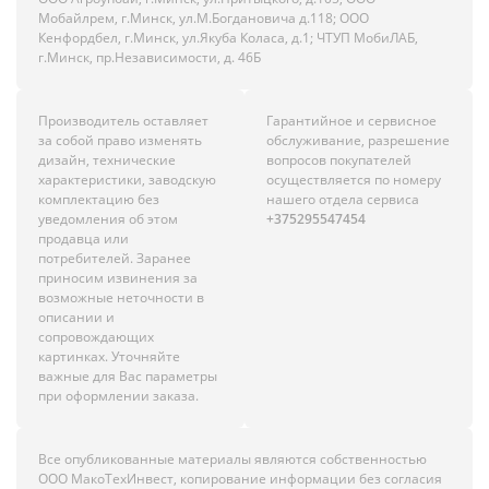
Мобайлрем, г.Минск, ул.М.Богдановича д.118; ООО
Кенфордбел, г.Минск, ул.Якуба Коласа, д.1; ЧТУП МобиЛАБ,
г.Минск, пр.Независимости, д. 46Б
Производитель оставляет
Гарантийное и сервисное
за собой право изменять
обслуживание, разрешение
дизайн, технические
вопросов покупателей
характеристики, заводскую
осуществляется по номеру
комплектацию без
нашего отдела сервиса
уведомления об этом
+375295547454
продавца или
потребителей. Заранее
приносим извинения за
возможные неточности в
описании и
сопровождающих
картинках. Уточняйте
важные для Вас параметры
при оформлении заказа.
Все опубликованные материалы являются собственностью
ООО МакоТехИнвест, копирование информации без согласия