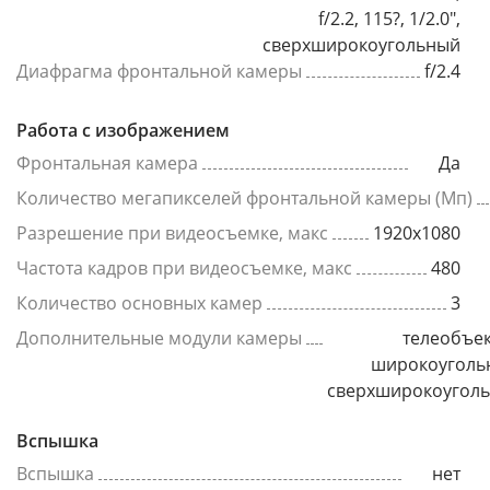
f/2.2, 115?, 1/2.0",
сверхширокоугольный
Диафрагма фронтальной камеры
f/2.4
Работа с изображением
Фронтальная камера
Да
Количество мегапикселей фронтальной камеры (Мп)
Разрешение при видеосъемке, макс
1920x1080
Частота кадров при видеосъемке, макс
480
Количество основных камер
3
Дополнительные модули камеры
телеобъек
широкоуголь
сверхширокоугол
Вспышка
Вспышка
нет