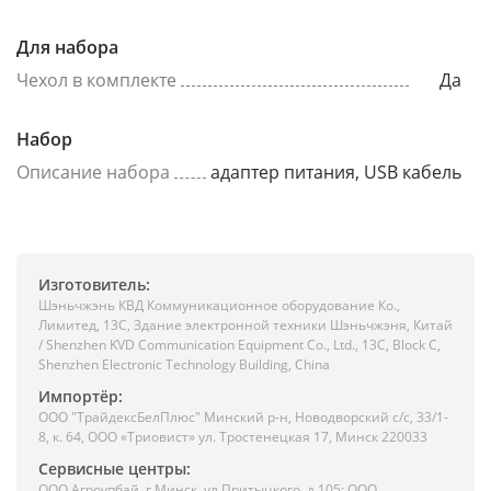
Для набора
Чехол в комплекте
Да
Набор
Описание набора
адаптер питания, USB кабель
Изготовитель:
Шэньчжэнь КВД Коммуникационное оборудование Ко.,
Лимитед, 13C, Здание электронной техники Шэньчжэня, Китай
/ Shenzhen KVD Communication Equipment Co., Ltd., 13C, Block C,
Shenzhen Electronic Technology Building, China
Импортёр:
ООО "ТрайдексБелПлюс" Минский р-н, Новодворский с/с, 33/1-
8, к. 64, ООО «Триовист» ул. Тростенецкая 17, Минск 220033
Сервисные центры:
ООО Агроупбай, г.Минск, ул.Притыцкого, д.105; ООО