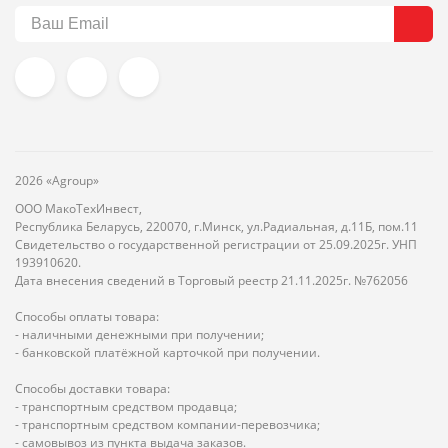
2026 «Agroup»
ООО МакоТехИнвест,
Республика Беларусь, 220070, г.Минск, ул.Радиальная, д.11Б, пом.11
Свидетельство о государственной регистрации от 25.09.2025г. УНП
193910620.
Дата внесения сведений в Торговый реестр 21.11.2025г. №762056
Способы оплаты товара:
- наличными денежными при получении;
- банковской платёжной карточкой при получении.
Способы доставки товара:
- транспортным средством продавца;
- транспортным средством компании-перевозчика;
- самовывоз из пункта выдача заказов.