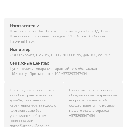
Изготовитель:
Шэньчжэнь ОнеПлус Сайнс энд Технолоджи Цо. ЛТД. Китай,
Шэньчжэнь, провинция Гуандун, ФЛ.3, Корпус А, ФеиЯнг
Научный Парк.
Импортёр:
ООО Триовист, г.Минск, ПОБЕДИТЕЛЕЙ пр., дом 100, оф. 203
Сервисные центры:
Пункт приема товара для гарантийного обслуживания:
г.Минск, ул.Притыцкого, д.105 +375295547454
Производитель оставляет
Гарантийное и сервисное
за собой право изменять
обслуживание, разрешение
дизайн, технические
вопросов покупателей
характеристики, заводскую
осуществляется по номеру
комплектацию без
нашего отдела сервиса
уведомления об этом
+375295547454
продавца или
потребителей. Заранее