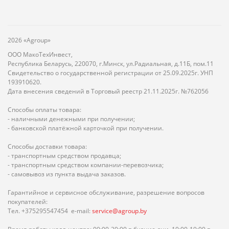
2026 «Agroup»
ООО МакоТехИнвест,
Республика Беларусь, 220070, г.Минск, ул.Радиальная, д.11Б, пом.11
Свидетельство о государственной регистрации от 25.09.2025г. УНП
193910620.
Дата внесения сведений в Торговый реестр 21.11.2025г. №762056
Способы оплаты товара:
- наличными денежными при получении;
- банковской платёжной карточкой при получении.
Способы доставки товара:
- транспортным средством продавца;
- транспортным средством компании-перевозчика;
- самовывоз из пункта выдача заказов.
Гарантийное и сервисное обслуживание, разрешение вопросов
покупателей:
Тел. +375295547454 e-mail:
service@agroup.by