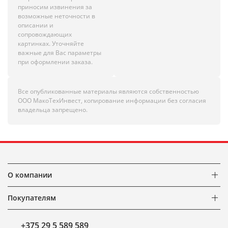
приносим извинения за
возможные неточности в
описании и
сопровождающих
картинках. Уточняйте
важные для Вас параметры
при оформлении заказа.
Все опубликованные материалы являются собственностью
ООО МакоТехИнвест, копирование информации без согласия
владельца запрещено.
О компании
Покупателям
+375 29 5 589 589