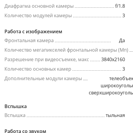
Диафрагма основной камеры
f/1.8
Количество модулей камеры
3
Работа с изображением
Фронтальная камера
Да
Количество мегапикселей фронтальной камеры (Мп)
Разрешение при видеосъемке, макс
3840x2160
Количество основных камер
3
Дополнительные модули камеры
телеобъек
широкоуголь
сверхширокоугол
Вспышка
Вспышка
тыльная
Работа со звуком