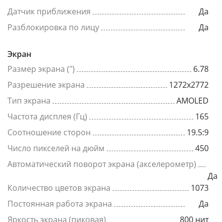
Датчик приближения
Да
Разблокировка по лицу
Да
Экран
Размер экрана (")
6.78
Разрешение экрана
1272x2772
Тип экрана
AMOLED
Частота дисплея (Гц)
165
Соотношение сторон
19.5:9
Число пикселей на дюйм
450
Автоматический поворот экрана (акселерометр)
Да
Количество цветов экрана
1073
Постоянная работа экрана
Да
Яркость экрана (пиковая)
800 нит