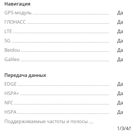
Навигация
GPS-модуль
Да
ГЛОНАСС
Да
LTE
Да
5G
Да
Beidou
Да
Galileo
Да
Передача данных
EDGE
Да
HSPA+
Да
NFC
Да
HSPA
Да
Поддерживаемые частоты и полосы
1/3/4/