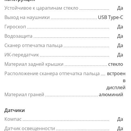
Устойчивое к царапинам стекло
Да
Выход на наушники
USB Type-C
Гироскоп
Да
Водозащита
Да
Сканер отпечатка пальца
Да
ИК-передатчик
Да
Материал задней крышки
стекло
Расположение сканера отпечатка пальца
встроен
в
дисплей
Материал граней
алюминий
Датчики
Компас
Да
Датчик освещенности
Да