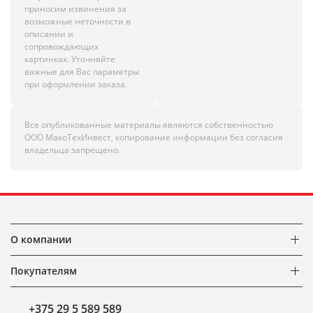
приносим извинения за
возможные неточности в
описании и
сопровождающих
картинках. Уточняйте
важные для Вас параметры
при оформлении заказа.
Все опубликованные материалы являются собственностью
ООО МакоТехИнвест, копирование информации без согласия
владельца запрещено.
О компании
Покупателям
+375 29 5 589 589