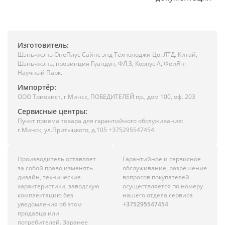
Изготовитель:
Шэньчжэнь ОнеПлус Сайнс энд Технолоджи Цо. ЛТД. Китай,
Шэньчжэнь, провинция Гуандун, ФЛ.3, Корпус А, ФеиЯнг
Научный Парк.
Импортёр:
ООО Триовист, г.Минск, ПОБЕДИТЕЛЕЙ пр., дом 100, оф. 203
Сервисные центры:
Пункт приема товара для гарантийного обслуживания:
г.Минск, ул.Притыцкого, д.105 +375295547454
Производитель оставляет
Гарантийное и сервисное
за собой право изменять
обслуживание, разрешение
дизайн, технические
вопросов покупателей
характеристики, заводскую
осуществляется по номеру
комплектацию без
нашего отдела сервиса
уведомления об этом
+375295547454
продавца или
потребителей. Заранее