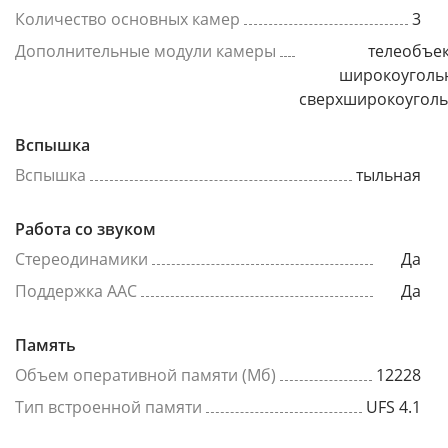
Количество основных камер
3
Дополнительные модули камеры
телеобъек
широкоуголь
сверхширокоугол
Вспышка
Вспышка
тыльная
Работа со звуком
Стереодинамики
Да
Поддержка AAC
Да
Память
Объем оперативной памяти (Мб)
12228
Тип встроенной памяти
UFS 4.1