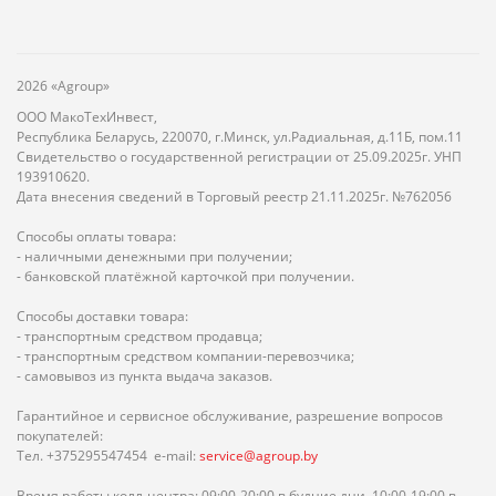
2026 «Agroup»
ООО МакоТехИнвест,
Республика Беларусь, 220070, г.Минск, ул.Радиальная, д.11Б, пом.11
Свидетельство о государственной регистрации от 25.09.2025г. УНП
193910620.
Дата внесения сведений в Торговый реестр 21.11.2025г. №762056
Способы оплаты товара:
- наличными денежными при получении;
- банковской платёжной карточкой при получении.
Способы доставки товара:
- транспортным средством продавца;
- транспортным средством компании-перевозчика;
- самовывоз из пункта выдача заказов.
Гарантийное и сервисное обслуживание, разрешение вопросов
покупателей:
Тел. +375295547454 e-mail:
service@agroup.by
Время работы колл-центра: 09:00-20:00 в будние дни, 10:00-19:00 в