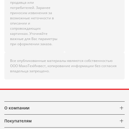
продавца или
потребителей. Заранее
приносим извинения за
возможные неточности в
описании и
сопровождающих
картинках. Уточняйте
важные для Вас параметры
при оформлении заказа.
Все опубликованные материалы являются собственностью
ООО МакоТехИнвест, копирование информации без согласия
владельца запрещено.
О компании
Покупателям