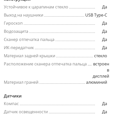
Устойчивое к царапинам стекло
Да
Выход на наушники
USB Type-C
Гироскоп
Да
Водозащита
Да
Сканер отпечатка пальца
Да
ИК-передатчик
Да
Материал задней крышки
стекло
Расположение сканера отпечатка пальца
встроен
в
дисплей
Материал граней
алюминий
Датчики
Компас
Да
Датчик освещенности
Да