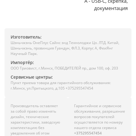
A - USB-C, скрепка,
документация
Изготовитель:
Шэньчжэнь ОнеПлус Сайнс энд Технолоджи Цо. ЛТД. Китай,
Шэньчжэнь, провинция Гуандун, ФЛ.3, Корпус А, ФеиЯнг
Научный Парк.
Импортёр:
ООО Триовист, г.Минск, ПОБЕДИТЕЛЕЙ пр., дом 100, оф. 203
Сервисные центры:
Пункт приема товара для гарантийного обслуживания:
г.Минск, ул.Притыцкого, д.105 +375295547454
Производитель оставляет
Гарантийное и сервисное
за собой право изменять
обслуживание, разрешение
дизайн, технические
вопросов покупателей
характеристики, заводскую
осуществляется по номеру
комплектацию без
нашего отдела сервиса
уведомления об этом
+375295547454