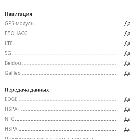
Навигация
GPS-модуль
Да
ГЛОНАСС
Да
LTE
Да
5G
Да
Beidou
Да
Galileo
Да
Передача данных
EDGE
Да
HSPA+
Да
NFC
Да
HSPA
Да
Поддерживаемые частоты и полосы