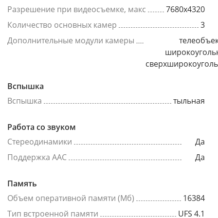
Разрешение при видеосъемке, макс
7680x4320
Количество основных камер
3
Дополнительные модули камеры
телеобъек
широкоуголь
сверхширокоугол
Вспышка
Вспышка
тыльная
Работа со звуком
Стереодинамики
Да
Поддержка AAC
Да
Память
Объем оперативной памяти (Мб)
16384
Тип встроенной памяти
UFS 4.1