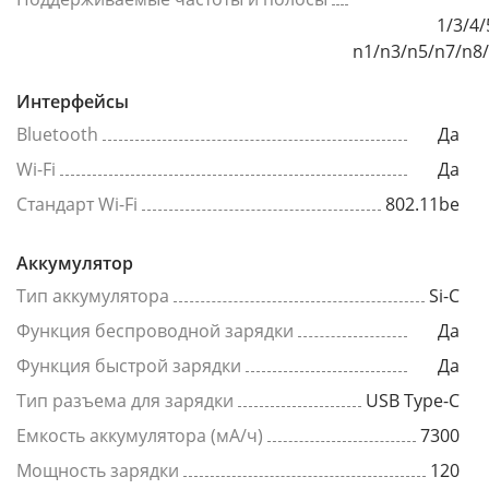
1/3/4/
n1/n3/n5/n7/n8
Интерфейсы
Bluetooth
Да
Wi-Fi
Да
Стандарт Wi-Fi
802.11be
Аккумулятор
Тип аккумулятора
Si-C
Функция беспроводной зарядки
Да
Функция быстрой зарядки
Да
Тип разъема для зарядки
USB Type-C
Емкость аккумулятора (мА/ч)
7300
Мощность зарядки
120