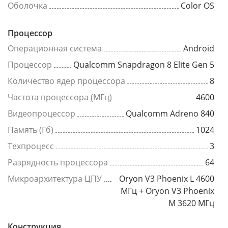
Оболочка
Color OS
Процессор
Операционная система
Android
Процессор
Qualcomm Snapdragon 8 Elite Gen 5
Количество ядер процессора
8
Частота процессора (МГц)
4600
Видеопроцессор
Qualcomm Adreno 840
Память (Гб)
1024
Техпроцесс
3
Разрядность процессора
64
Микроархитектура ЦПУ
Oryon V3 Phoenix L 4600
МГц + Oryon V3 Phoenix
M 3620 МГц
Конструкция