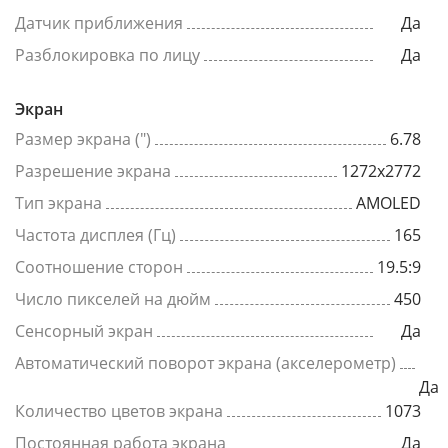
Датчик приближения
Да
Разблокировка по лицу
Да
Экран
Размер экрана (")
6.78
Разрешение экрана
1272x2772
Тип экрана
AMOLED
Частота дисплея (Гц)
165
Соотношение сторон
19.5:9
Число пикселей на дюйм
450
Сенсорный экран
Да
Автоматический поворот экрана (акселерометр)
Да
Количество цветов экрана
1073
Постоянная работа экрана
Да