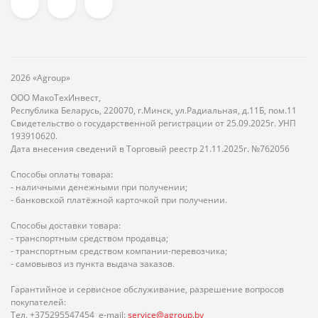
2026 «Agroup»
ООО МакоТехИнвест,
Республика Беларусь, 220070, г.Минск, ул.Радиальная, д.11Б, пом.11
Свидетельство о государственной регистрации от 25.09.2025г. УНП
193910620.
Дата внесения сведений в Торговый реестр 21.11.2025г. №762056
Способы оплаты товара:
- наличными денежными при получении;
- банковской платёжной карточкой при получении.
Способы доставки товара:
- транспортным средством продавца;
- транспортным средством компании-перевозчика;
- самовывоз из пункта выдача заказов.
Гарантийное и сервисное обслуживание, разрешение вопросов
покупателей:
Тел. +375295547454 e-mail:
service@agroup.by