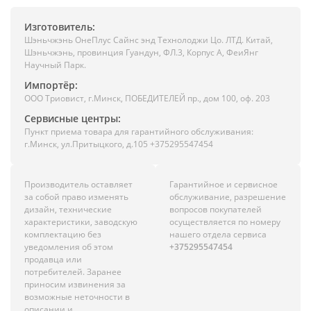
Изготовитель:
Шэньчжэнь ОнеПлус Сайнс энд Технолоджи Цо. ЛТД. Китай,
Шэньчжэнь, провинция Гуандун, ФЛ.3, Корпус А, ФеиЯнг
Научный Парк.
Импортёр:
ООО Триовист, г.Минск, ПОБЕДИТЕЛЕЙ пр., дом 100, оф. 203
Сервисные центры:
Пункт приема товара для гарантийного обслуживания:
г.Минск, ул.Притыцкого, д.105 +375295547454
Производитель оставляет
Гарантийное и сервисное
за собой право изменять
обслуживание, разрешение
дизайн, технические
вопросов покупателей
характеристики, заводскую
осуществляется по номеру
комплектацию без
нашего отдела сервиса
уведомления об этом
+375295547454
продавца или
потребителей. Заранее
приносим извинения за
возможные неточности в
описании и