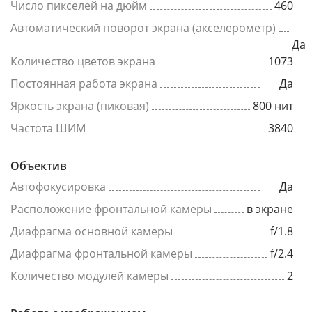
Число пикселей на дюйм
460
Автоматический поворот экрана (акселерометр)
Да
Количество цветов экрана
1073
Постоянная работа экрана
Да
Яркость экрана (пиковая)
800 нит
Частота ШИМ
3840
Объектив
Автофокусировка
Да
Расположение фронтальной камеры
в экране
Диафрагма основной камеры
f/1.8
Диафрагма фронтальной камеры
f/2.4
Количество модулей камеры
2