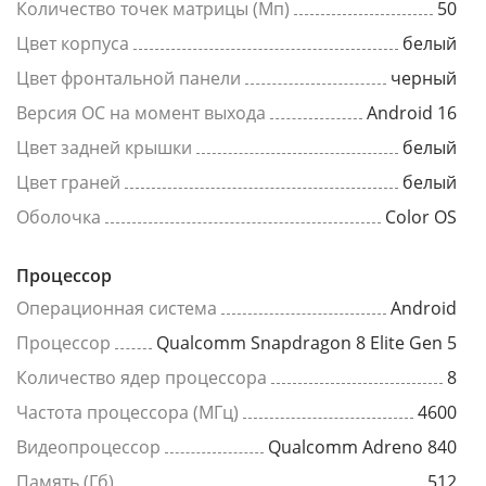
Количество точек матрицы (Мп)
50
Цвет корпуса
белый
Цвет фронтальной панели
черный
Версия ОС на момент выхода
Android 16
Цвет задней крышки
белый
Цвет граней
белый
Оболочка
Color OS
Процессор
Операционная система
Android
Процессор
Qualcomm Snapdragon 8 Elite Gen 5
Количество ядер процессора
8
Частота процессора (МГц)
4600
Видеопроцессор
Qualcomm Adreno 840
Память (Гб)
512