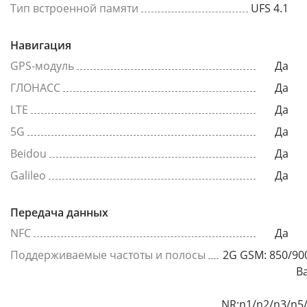
Тип встроенной памяти
UFS 4.1
Навигация
GPS-модуль
Да
ГЛОНАСС
Да
LTE
Да
5G
Да
Beidou
Да
Galileo
Да
Передача данных
NFC
Да
Поддерживаемые частоты и полосы
2G GSM: 850/90
B
NR:n1/n2/n3/n5