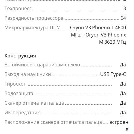
Техпроцесс
3
Разрядность процессора
64
Микроархитектура ЦПУ
Oryon V3 Phoenix L 4600
МГц + Oryon V3 Phoenix
M 3620 МГц
Конструкция
Устойчивое к царапинам стекло
Да
Выход на наушники
USB Type-C
Гироскоп
Да
Водозащита
Да
Сканер отпечатка пальца
Да
ИК-передатчик
Да
Расположение сканера отпечатка пальца
встроен
в