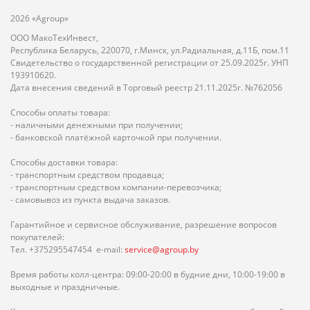
2026 «Agroup»
ООО МакоТехИнвест,
Республика Беларусь, 220070, г.Минск, ул.Радиальная, д.11Б, пом.11
Свидетельство о государственной регистрации от 25.09.2025г. УНП
193910620.
Дата внесения сведений в Торговый реестр 21.11.2025г. №762056
Способы оплаты товара:
- наличными денежными при получении;
- банковской платёжной карточкой при получении.
Способы доставки товара:
- транспортным средством продавца;
- транспортным средством компании-перевозчика;
- самовывоз из пункта выдача заказов.
Гарантийное и сервисное обслуживание, разрешение вопросов
покупателей:
Тел. +375295547454 e-mail:
service@agroup.by
Время работы колл-центра: 09:00-20:00 в будние дни, 10:00-19:00 в
выходные и праздничные.