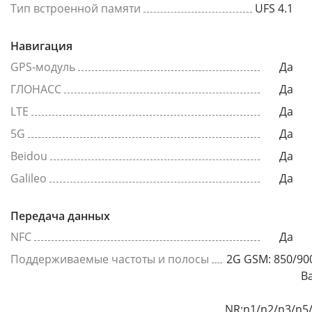
Тип встроенной памяти
UFS 4.1
Навигация
GPS-модуль
Да
ГЛОНАСС
Да
LTE
Да
5G
Да
Beidou
Да
Galileo
Да
Передача данных
NFC
Да
Поддерживаемые частоты и полосы
2G GSM: 850/90
B
NR:n1/n2/n3/n5