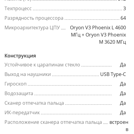
Техпроцесс
3
Разрядность процессора
64
Микроархитектура ЦПУ
Oryon V3 Phoenix L 4600
МГц + Oryon V3 Phoenix
M 3620 МГц
Конструкция
Устойчивое к царапинам стекло
Да
Выход на наушники
USB Type-C
Гироскоп
Да
Водозащита
Да
Сканер отпечатка пальца
Да
ИК-передатчик
Да
Расположение сканера отпечатка пальца
встроен
в