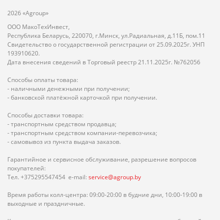
2026 «Agroup»
ООО МакоТехИнвест,
Республика Беларусь, 220070, г.Минск, ул.Радиальная, д.11Б, пом.11
Свидетельство о государственной регистрации от 25.09.2025г. УНП
193910620.
Дата внесения сведений в Торговый реестр 21.11.2025г. №762056
Способы оплаты товара:
- наличными денежными при получении;
- банковской платёжной карточкой при получении.
Способы доставки товара:
- транспортным средством продавца;
- транспортным средством компании-перевозчика;
- самовывоз из пункта выдача заказов.
Гарантийное и сервисное обслуживание, разрешение вопросов
покупателей:
Тел. +375295547454 e-mail:
service@agroup.by
Время работы колл-центра: 09:00-20:00 в будние дни, 10:00-19:00 в
выходные и праздничные.