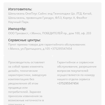
Изготовитель:
Шэньчжэнь ОнеПлус Сайнс энд Технолоджи Цо. ЛТД. Китай,
Шэньчжэнь, провинция Гуандун, ФЛ.3, Корпус А, ФеиЯнг
Научный Парк.
Импортёр:
ООО Триовист, г.Минск, ПОБЕДИТЕЛЕЙ пр., дом 100, оф. 203
Сервисные центры:
Пункт приема товара для гарантийного обслуживания:
г.Минск, ул.Притыцкого, д.105 +375295547454
Производитель оставляет
Гарантийное и сервисное
за собой право изменять
обслуживание, разрешение
дизайн, технические
вопросов покупателей
характеристики, заводскую
осуществляется по номеру
комплектацию без
нашего отдела сервиса
уведомления об этом
+375295547454
продавца или
потребителей. Заранее
приносим извинения за
возможные неточности в
описании и