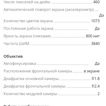
Число пикселей на дюйм
460
Автоматический поворот экрана (акселерометр)
Да
Количество цветов экрана
1073
Постоянная работа экрана
Да
Яркость экрана (пиковая)
800 нит
Частота ШИМ
3840
Объектив
Автофокусировка
Да
Расположение фронтальной камеры
в экране
Диафрагма основной камеры
f/1.8
Диафрагма фронтальной камеры
f/2.4
Количество модулей камеры
2