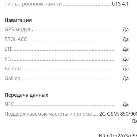
Тип встроенной памяти
UFS 4.1
Навигация
GPS-модуль
Да
ГЛОНАСС
Да
LTE
Да
5G
Да
Beidou
Да
Galileo
Да
Передача данных
NFC
Да
Поддерживаемые частоты и полосы
2G GSM: 850/90
B
NR:n1/n2/n3/n5