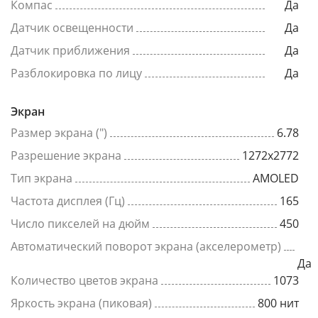
Компас
Да
Датчик освещенности
Да
Датчик приближения
Да
Разблокировка по лицу
Да
Экран
Размер экрана (")
6.78
Разрешение экрана
1272x2772
Тип экрана
AMOLED
Частота дисплея (Гц)
165
Число пикселей на дюйм
450
Автоматический поворот экрана (акселерометр)
Да
Количество цветов экрана
1073
Яркость экрана (пиковая)
800 нит