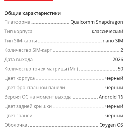
Общие характеристики
Платформа
Qualcomm Snapdragon
Тип корпуса
классический
Тип SIM-карты
nano SIM
Количество SIM-карт
2
Дата выхода
2026
Количество точек матрицы (Мп)
50
Цвет корпуса
черный
Цвет фронтальной панели
черный
Версия ОС на момент выхода
Android 16
Цвет задней крышки
черный
Цвет граней
черный
Оболочка
Oxygen OS