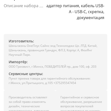
Описание набора
адаптер питания, кабель USB-
A - USB-C, скрепка,
документация
Изготовитель:
Шэньчжэнь ОнеПлус Сайнс энд Технолоджи Цо. ЛТД. Китай,
Шэньчжэнь, провинция Гуандун, ФЛ.3, Корпус А, ФеиЯнг
Научный Парк.
Импортёр:
ООО Триовист, г.Минск, ПОБЕДИТЕЛЕЙ пр., дом 100, оф. 203
Сервисные центры:
Пункт приема товара для гарантийного обслуживания:
г.Минск, ул.Притыцкого, д.105 +375295547454
Производитель оставляет
Гарантийное и сервисное
за собой право изменять
обслуживание, разрешение
дизайн, технические
вопросов покупателей
характеристики, заводскую
осуществляется по номеру