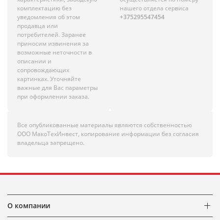
комплектацию без
нашего отдела сервиса
уведомления об этом
+375295547454
продавца или
потребителей. Заранее
приносим извинения за
возможные неточности в
описании и
сопровождающих
картинках. Уточняйте
важные для Вас параметры
при оформлении заказа.
Все опубликованные материалы являются собственностью
ООО МакоТехИнвест, копирование информации без согласия
владельца запрещено.
О компании