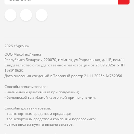
2026 «Agroup»
ООО МакоТехИнвест,
Республика Беларусь, 220070, г.Минск, ул.Радиальная, д.11Б, пом.11
Свидетельство о государственной регистрации от 25.09.2025г. УНП
193910620.
Дата внесения сведений в Торговый реестр 21.11.2025г. №762056
Способы оплаты товара:
- наличными денежными при получении;
- банковской платёжной карточкой при получении.
Способы доставки товара:
- транспортным средством продавца;
- транспортным средством компании-перевозчика;
- самовывоз из пункта выдача заказов.