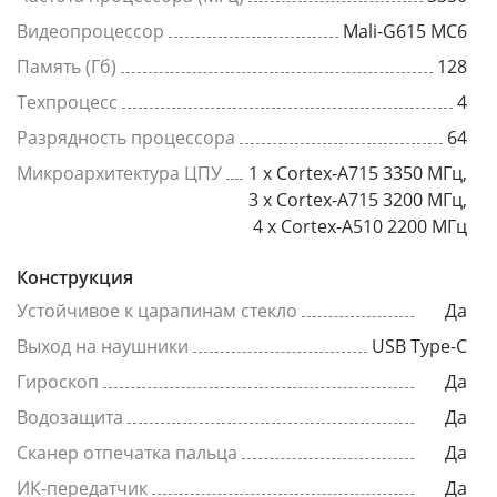
Видеопроцессор
Mali-G615 MC6
Память (Гб)
128
Техпроцесс
4
Разрядность процессора
64
Микроархитектура ЦПУ
1 x Cortex-A715 3350 МГц,
3 x Cortex-A715 3200 МГц,
4 x Cortex-A510 2200 МГц
Конструкция
Устойчивое к царапинам стекло
Да
Выход на наушники
USB Type-C
Гироскоп
Да
Водозащита
Да
Сканер отпечатка пальца
Да
ИК-передатчик
Да