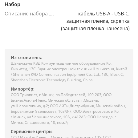
Набор
Описание набора
кабель USB-A - USB-C,
защитная пленка, скрепка
(защитная пленка нанесена)
Изготовитель:
Шэньчжэнь КВД Коммуникационное оборудование Ко.,
Лимитед, 13C, Здание электронной техники Шэньчжэня, Китай
/ Shenzhen KVD Communication Equipment Co., Ltd., 13C, Block C,
Shenzhen Electronic Technology Building, China
Импортёр:
ООО Триовист, г.Минск, пр.Победителей, 100-203; ООО
БизнесАкила-Плюс, Минская область, г.Мядель,
ул.Шаранговича, д.2; ООО АйТи Дистрибуция, Минский район,
Боровлянский сельсовет, 103/3-7; ООО Электросервис и Ко,
г.Минск, ул.Чернышевского, 10А, к.412АЗ; ООО Нереида, г.
Минск, Ольшевского, 10, пом.7;
Сервисные центры:
ООО МакоТехИнвест, Минск, ул. Притыцкого, 105; ООО