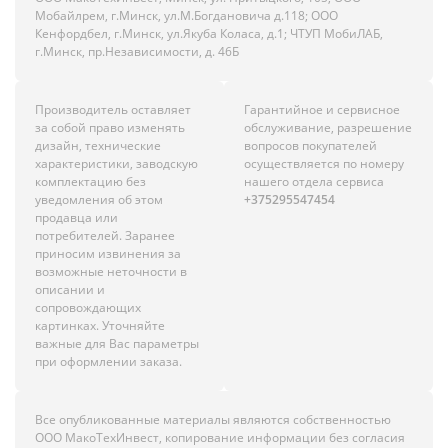
Мобайлрем, г.Минск, ул.М.Богдановича д.118; ООО
Кенфордбел, г.Минск, ул.Якуба Коласа, д.1; ЧТУП МобиЛАБ,
г.Минск, пр.Независимости, д. 46Б
Производитель оставляет
Гарантийное и сервисное
за собой право изменять
обслуживание, разрешение
дизайн, технические
вопросов покупателей
характеристики, заводскую
осуществляется по номеру
комплектацию без
нашего отдела сервиса
уведомления об этом
+375295547454
продавца или
потребителей. Заранее
приносим извинения за
возможные неточности в
описании и
сопровождающих
картинках. Уточняйте
важные для Вас параметры
при оформлении заказа.
Все опубликованные материалы являются собственностью
ООО МакоТехИнвест, копирование информации без согласия