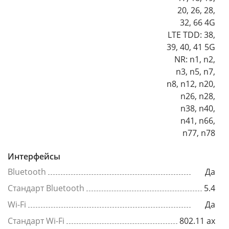
20, 26, 28,
32, 66 4G
LTE TDD: 38,
39, 40, 41 5G
NR: n1, n2,
n3, n5, n7,
n8, n12, n20,
n26, n28,
n38, n40,
n41, n66,
n77, n78
Интерфейсы
Bluetooth
Да
Стандарт Bluetooth
5.4
Wi-Fi
Да
Стандарт Wi-Fi
802.11 ax