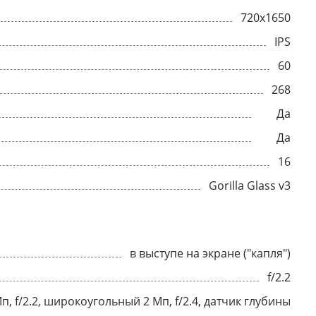
720x1650
IPS
60
268
Да
Да
16
Gorilla Glass v3
в выступе на экране ("капля")
f/2.2
п, f/2.2, широкоугольный 2 Мп, f/2.4, датчик глубины