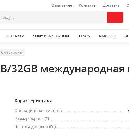
О магазине
Контакты
Доставка
О
НОУТБУКИ
SONY PLAYSTATION
DYSON
KARCHER
В
Смартфоны
B/32GB международная 
Характеристики
Операционная система
Размер экрана (")
Частота дисплея (Гц)