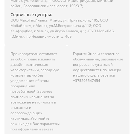
Минск, ул. Репина, д. 4; ООО АйТи Дистрибуция, Минский
район, Боровлянский сельсовет, 103/3-7;
Сервисные центры:
ООО МакоТехИнвест, Минск, ул. Притыцкого, 105; ООО
Мобайлрем, г.Минск, ул.М.Богдановича д.118; ООО
Кенфордбел, г.Минск, ул.Якуба Коласа, д.1; ЧТУП МобиЛАБ,
г.Минск, пр.Независимости, д. 46Б
Производитель оставляет
Гарантийное и сервисное
за собой право изменять
обслуживание, разрешение
дизайн, технические
вопросов покупателей
характеристики, заводскую
осуществляется по номеру
комплектацию без
нашего отдела сервиса
уведомления об этом
+375295547454
продавца или
потребителей. Заранее
приносим извинения за
возможные неточности в
описании и
сопровождающих
картинках. Уточняйте
важные для Вас параметры
при оформлении заказа.