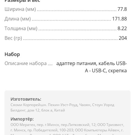
Размеры и вес
Ширина (мм)
77.8
Длина (мм)
171.88
Толщина (мм)
8.22
Вес (гр)
204
Набор
Описание набора
адаптер питания, кабель USB-
A - USB-C, скрепка
Изготовитель:
Сяоми Корпорейшн. Пекин-Уэст-Роуд, Чаоян, Стоун Уорлд
Билдинг, дом 12, блок а, Китай
Импортёр:
ООО Мератех, пер. г.Минск, пер.Липковский, 12; ООО Триовист,
г. Минск, пр. Победителей, 100-203; ООО Компьютеры Айвен, г.