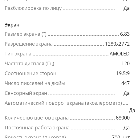
Разблокировка по лицу
Да
Экран
Размер экрана (")
6.83
Разрешение экрана
1280x2772
Тип экрана
AMOLED
Частота дисплея (Гц)
120
Соотношение сторон
19.5:9
Число пикселей на дюйм
447
Сенсорный экран
Да
Автоматический поворот экрана (акселерометр)
Да
Количество цветов экрана
68000
Постоянная работа экрана
Да
Яркость экрана (пиковая)
700 нит