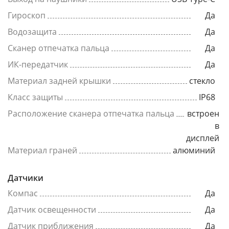
Гироскоп
Да
Водозащита
Да
Сканер отпечатка пальца
Да
ИК-передатчик
Да
Материал задней крышки
стекло
Класс защиты
IP68
Расположение сканера отпечатка пальца
встроен
в
дисплей
Материал граней
алюминий
Датчики
Компас
Да
Датчик освещенности
Да
Датчик приближения
Да