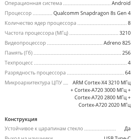
Операционная система
Android
Процессор
Qualcomm Snapdragon 8s Gen 4
Количество ядер процессора
8
Частота процессора (МГц)
3210
Видеопроцессор
Adreno 825
Память (Гб)
256
Техпроцесс
4
Разрядность процессора
64
Микроархитектура ЦПУ
ARM Cortex-X4 3210 МГц
+ Cortex-A720 3000 МГц +
Cortex-A720 2800 МГц +
Cortex-A720 2020 МГц
Конструкция
Устойчивое к царапинам стекло
Да
Выход на наушники
USB Type-C