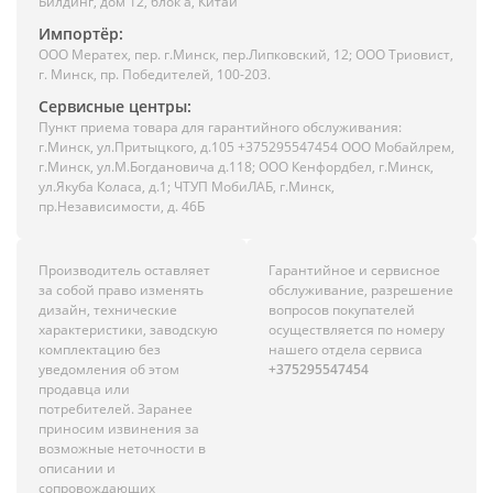
Билдинг, дом 12, блок а, Китай
Импортёр:
ООО Мератех, пер. г.Минск, пер.Липковский, 12; ООО Триовист,
г. Минск, пр. Победителей, 100-203.
Сервисные центры:
Пункт приема товара для гарантийного обслуживания:
г.Минск, ул.Притыцкого, д.105 +375295547454 ООО Мобайлрем,
г.Минск, ул.М.Богдановича д.118; ООО Кенфордбел, г.Минск,
ул.Якуба Коласа, д.1; ЧТУП МобиЛАБ, г.Минск,
пр.Независимости, д. 46Б
Производитель оставляет
Гарантийное и сервисное
за собой право изменять
обслуживание, разрешение
дизайн, технические
вопросов покупателей
характеристики, заводскую
осуществляется по номеру
комплектацию без
нашего отдела сервиса
уведомления об этом
+375295547454
продавца или
потребителей. Заранее
приносим извинения за
возможные неточности в
описании и
сопровождающих