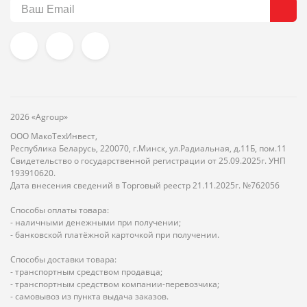
2026 «Agroup»
ООО МакоТехИнвест,
Республика Беларусь, 220070, г.Минск, ул.Радиальная, д.11Б, пом.11
Свидетельство о государственной регистрации от 25.09.2025г. УНП
193910620.
Дата внесения сведений в Торговый реестр 21.11.2025г. №762056
Способы оплаты товара:
- наличными денежными при получении;
- банковской платёжной карточкой при получении.
Способы доставки товара:
- транспортным средством продавца;
- транспортным средством компании-перевозчика;
- самовывоз из пункта выдача заказов.