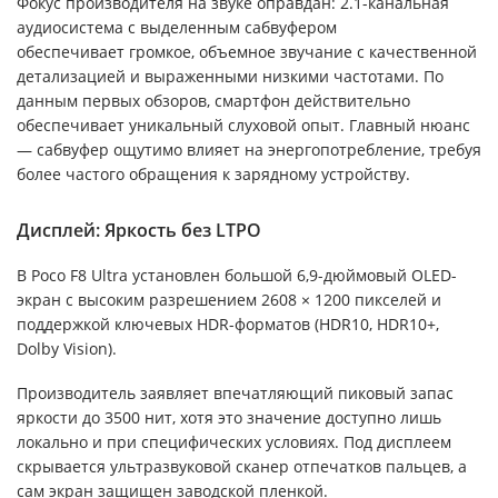
Фокус производителя на звуке оправдан: 2.1-канальная
аудиосистема с выделенным сабвуфером
обеспечивает громкое, объемное звучание с качественной
детализацией и выраженными низкими частотами. По
данным первых обзоров, смартфон действительно
обеспечивает уникальный слуховой опыт. Главный нюанс
— сабвуфер ощутимо влияет на энергопотребление, требуя
более частого обращения к зарядному устройству.
Дисплей: Яркость без LTPO
В Poco F8 Ultra установлен большой 6,9-дюймовый OLED-
экран с высоким разрешением 2608 × 1200 пикселей и
поддержкой ключевых HDR-форматов (HDR10, HDR10+,
Dolby Vision).
Производитель заявляет впечатляющий пиковый запас
яркости до 3500 нит, хотя это значение доступно лишь
локально и при специфических условиях. Под дисплеем
скрывается ультразвуковой сканер отпечатков пальцев, а
сам экран защищен заводской пленкой.