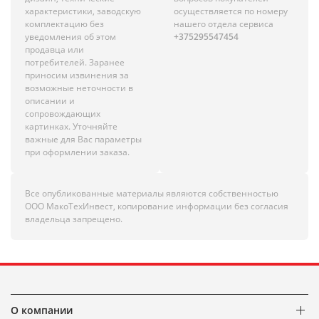
характеристики, заводскую
осуществляется по номеру
комплектацию без
нашего отдела сервиса
уведомления об этом
+375295547454
продавца или
потребителей. Заранее
приносим извинения за
возможные неточности в
описании и
сопровождающих
картинках. Уточняйте
важные для Вас параметры
при оформлении заказа.
Все опубликованные материалы являются собственностью
ООО МакоТехИнвест, копирование информации без согласия
владельца запрещено.
О компании