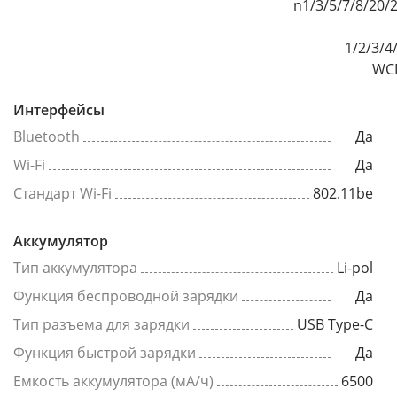
n1/3/5/7/8/20/
1/2/3/4
WCD
Интерфейсы
Bluetooth
Да
Wi-Fi
Да
Стандарт Wi-Fi
802.11be
Аккумулятор
Тип аккумулятора
Li-pol
Функция беспроводной зарядки
Да
Тип разъема для зарядки
USB Type-C
Функция быстрой зарядки
Да
Емкость аккумулятора (мА/ч)
6500