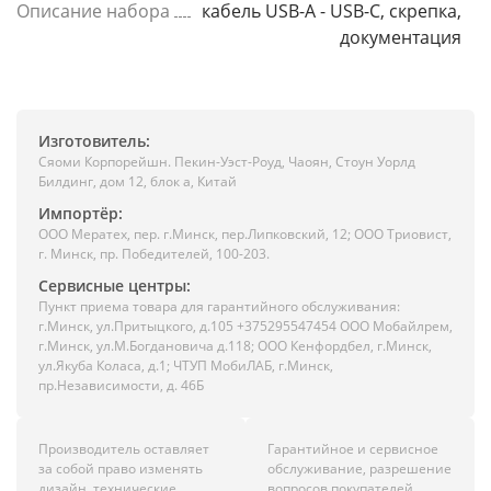
Описание набора
кабель USB-A - USB-C, скрепка,
документация
Изготовитель:
Сяоми Корпорейшн. Пекин-Уэст-Роуд, Чаоян, Стоун Уорлд
Билдинг, дом 12, блок а, Китай
Импортёр:
ООО Мератех, пер. г.Минск, пер.Липковский, 12; ООО Триовист,
г. Минск, пр. Победителей, 100-203.
Сервисные центры:
Пункт приема товара для гарантийного обслуживания:
г.Минск, ул.Притыцкого, д.105 +375295547454 ООО Мобайлрем,
г.Минск, ул.М.Богдановича д.118; ООО Кенфордбел, г.Минск,
ул.Якуба Коласа, д.1; ЧТУП МобиЛАБ, г.Минск,
пр.Независимости, д. 46Б
Производитель оставляет
Гарантийное и сервисное
за собой право изменять
обслуживание, разрешение
дизайн, технические
вопросов покупателей