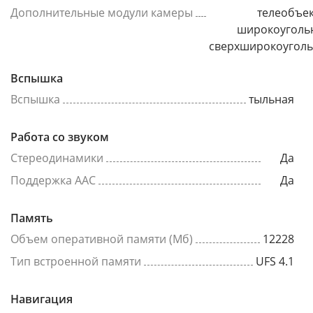
Дополнительные модули камеры
телеобъек
широкоуголь
сверхширокоугол
Вспышка
Вспышка
тыльная
Работа со звуком
Стереодинамики
Да
Поддержка AAC
Да
Память
Объем оперативной памяти (Мб)
12228
Тип встроенной памяти
UFS 4.1
Навигация