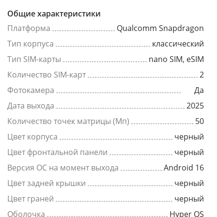
Общие характеристики
Платформа
Qualcomm Snapdragon
Тип корпуса
классический
Тип SIM-карты
nano SIM, eSIM
Количество SIM-карт
2
Фотокамера
Да
Дата выхода
2025
Количество точек матрицы (Мп)
50
Цвет корпуса
черный
Цвет фронтальной панели
черный
Версия ОС на момент выхода
Android 16
Цвет задней крышки
черный
Цвет граней
черный
Оболочка
Hyper OS