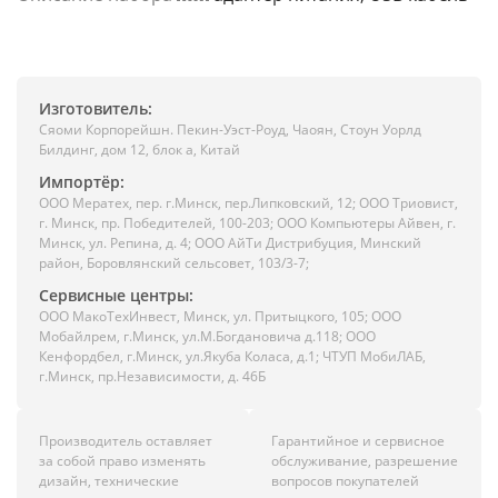
Изготовитель:
Сяоми Корпорейшн. Пекин-Уэст-Роуд, Чаоян, Стоун Уорлд
Билдинг, дом 12, блок а, Китай
Импортёр:
ООО Мератех, пер. г.Минск, пер.Липковский, 12; ООО Триовист,
г. Минск, пр. Победителей, 100-203; ООО Компьютеры Айвен, г.
Минск, ул. Репина, д. 4; ООО АйТи Дистрибуция, Минский
район, Боровлянский сельсовет, 103/3-7;
Сервисные центры:
ООО МакоТехИнвест, Минск, ул. Притыцкого, 105; ООО
Мобайлрем, г.Минск, ул.М.Богдановича д.118; ООО
Кенфордбел, г.Минск, ул.Якуба Коласа, д.1; ЧТУП МобиЛАБ,
г.Минск, пр.Независимости, д. 46Б
Производитель оставляет
Гарантийное и сервисное
за собой право изменять
обслуживание, разрешение
дизайн, технические
вопросов покупателей