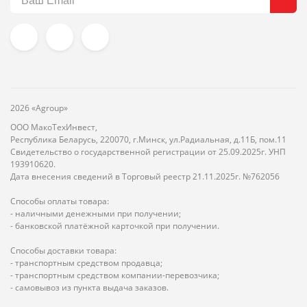
2026 «Agroup»
ООО МакоТехИнвест,
Республика Беларусь, 220070, г.Минск, ул.Радиальная, д.11Б, пом.11
Свидетельство о государственной регистрации от 25.09.2025г. УНП
193910620.
Дата внесения сведений в Торговый реестр 21.11.2025г. №762056
Способы оплаты товара:
- наличными денежными при получении;
- банковской платёжной карточкой при получении.
Способы доставки товара:
- транспортным средством продавца;
- транспортным средством компании-перевозчика;
- самовывоз из пункта выдача заказов.