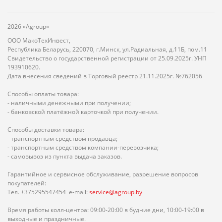
2026 «Agroup»
ООО МакоТехИнвест,
Республика Беларусь, 220070, г.Минск, ул.Радиальная, д.11Б, пом.11
Свидетельство о государственной регистрации от 25.09.2025г. УНП
193910620.
Дата внесения сведений в Торговый реестр 21.11.2025г. №762056
Способы оплаты товара:
- наличными денежными при получении;
- банковской платёжной карточкой при получении.
Способы доставки товара:
- транспортным средством продавца;
- транспортным средством компании-перевозчика;
- самовывоз из пункта выдача заказов.
Гарантийное и сервисное обслуживание, разрешение вопросов
покупателей:
Тел. +375295547454 e-mail:
service@agroup.by
Время работы колл-центра: 09:00-20:00 в будние дни, 10:00-19:00 в
выходные и праздничные.