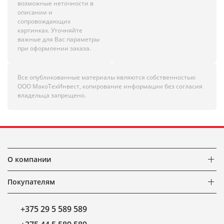
возможные неточности в
описании и
сопровождающих
картинках. Уточняйте
важные для Вас параметры
при оформлении заказа.
Все опубликованные материалы являются собственностью
ООО МакоТехИнвест, копирование информации без согласия
владельца запрещено.
О компании
Покупателям
+375 29 5 589 589