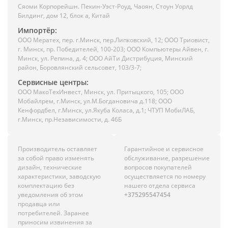
Сяоми Корпорейшн. Пекин-Уэст-Роуд, Чаоян, Стоун Уорлд
Билдинг, дом 12, блок а, Китай
Импортёр:
ООО Мератех, пер. г.Минск, пер.Липковский, 12; ООО Триовист,
г. Минск, пр. Победителей, 100-203; ООО Компьютеры Айвен, г.
Минск, ул. Репина, д. 4; ООО АйТи Дистрибуция, Минский
район, Боровлянский сельсовет, 103/3-7;
Сервисные центры:
ООО МакоТехИнвест, Минск, ул. Притыцкого, 105; ООО
Мобайлрем, г.Минск, ул.М.Богдановича д.118; ООО
Кенфордбел, г.Минск, ул.Якуба Коласа, д.1; ЧТУП МобиЛАБ,
г.Минск, пр.Независимости, д. 46Б
Производитель оставляет
Гарантийное и сервисное
за собой право изменять
обслуживание, разрешение
дизайн, технические
вопросов покупателей
характеристики, заводскую
осуществляется по номеру
комплектацию без
нашего отдела сервиса
уведомления об этом
+375295547454
продавца или
потребителей. Заранее
приносим извинения за