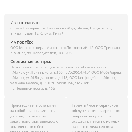
Изготовитель:
Сяоми Корпорейшн. Пекин-Уэст-Роуд, Чаоян, Стоун Уорлд
Билдинг, дом 12, блок а, Китай
Импортёр:
ООО Мератех, пер. г.Минск, пер.Липковский, 12; ООО Триовист,
г. Минск, пр. Победителей, 100-203.
Сервисные центры:
Пункт приема товара для гарантийного обслуживания:
г.Минск, ул.Притыцкого, д.105 +375295547454 ООО Мобайлрем,
г.Минск, ул.М.Богдановича д.118; ООО Кенфордбел, г.Минск,
ул.Якуба Коласа, д.1; ЧТУП МобиЛАБ, г.Минск,
пр.Независимости, д. 46Б
Производитель оставляет
Гарантийное и сервисное
за собой право изменять
обслуживание, разрешение
дизайн, технические
вопросов покупателей
характеристики, заводскую
осуществляется по номеру
комплектацию без
нашего отдела сервиса
уведомления об этом
+375295547454