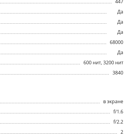
447
Да
Да
Да
68000
Да
600 нит, 3200 нит
3840
в экране
f/1.6
f/2.2
2