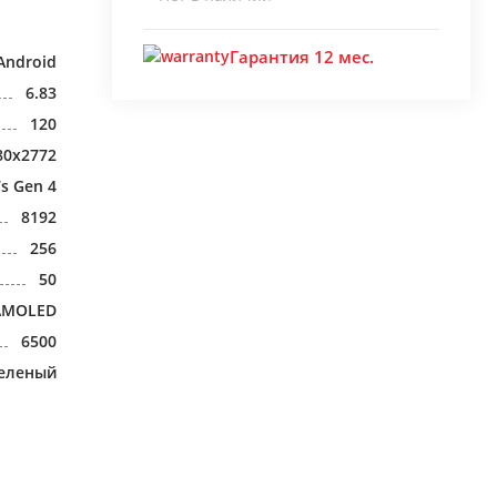
Гарантия 12 мес.
Android
6.83
120
80x2772
s Gen 4
8192
256
50
AMOLED
6500
еленый