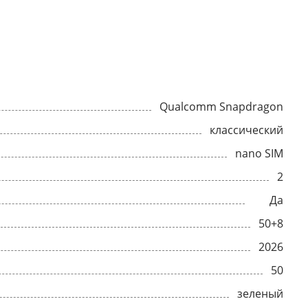
Qualcomm Snapdragon
классический
nano SIM
2
Да
50+8
2026
50
зеленый