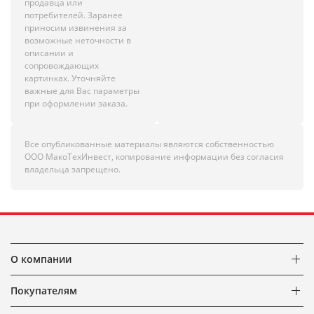
продавца или
потребителей. Заранее
приносим извинения за
возможные неточности в
описании и
сопровождающих
картинках. Уточняйте
важные для Вас параметры
при оформлении заказа.
Все опубликованные материалы являются собственностью
ООО МакоТехИнвест, копирование информации без согласия
владельца запрещено.
О компании
Покупателям