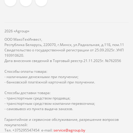
2026 «Agroup»
ООО МакоТехИнвест,
Республика Беларусь, 220070, г.Минск, ул.Радиальная, д.11Б, пом.11
Свидетельство о государственной регистрации от 25.09.2025г. УНП
193910620.
Дата внесения сведений в Торговый реестр 21.11.2025г. №762056
Способы оплаты товара:
- наличными денежными при получении;
- банковской платёжной карточкой при получении.
Способы доставки товара:
- транспортным средством продавца;
- транспортным средством компании-перевозчика;
- самовывоз из пункта выдача заказов.
Гарантийное и сервисное обслуживание, разрешение вопросов
покупателей:
Тел. +375295547454 e-mail:
service@agroup.by