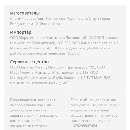
Изготовитель:
Сяоми Корпорейшн. Пекин-Уэст-Роуд, Чаоян, Стоун Уорлд
Билдинг, дом 12, блок а, Китай
Импортёр:
ООО Мератех, пер. г.Минск, пер.Липковский, 12; ООО Триовист,
г. Минск, пр. Победителей, 100-203; ООО Компьютеры Айвен, г.
Минск, ул. Репина, д. 4; ООО АйТи Дистрибуция, Минский
район, Боровлянский сельсовет, 103/3-7;
Сервисные центры:
ООО МакоТехИнвест, Минск, ул. Притыцкого, 105; ООО
Мобайлрем, г.Минск, ул.М.Богдановича д.118; ООО
Кенфордбел, г.Минск, ул.Якуба Коласа, д.1; ЧТУП МобиЛАБ,
г.Минск, пр.Независимости, д. 46Б
Производитель оставляет
Гарантийное и сервисное
за собой право изменять
обслуживание, разрешение
дизайн, технические
вопросов покупателей
характеристики, заводскую
осуществляется по номеру
комплектацию без
нашего отдела сервиса
уведомления об этом
+375295547454